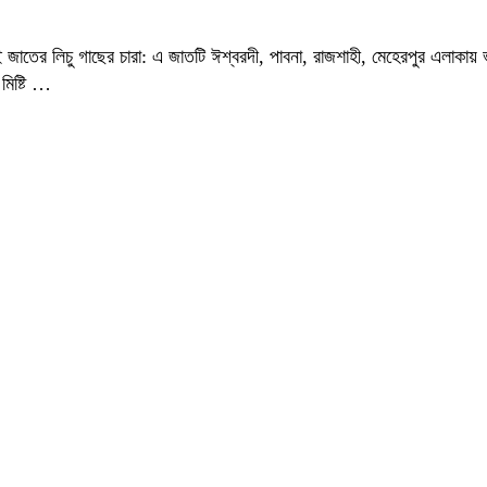
লিচু
গাছের
ই জাতের লিচু গাছের চারা: এ জাতটি ঈশ্বরদী, পাবনা, রাজশাহী, মেহেরপুর এলাকা
চারা
মিষ্টি …