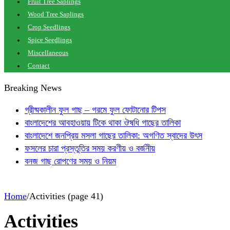
Fruit Tree Saplings
Wood Tree Saplings
Crop Seedlings
Spice Seedlings
Miscellaneous
Contact
Breaking News
গ্রীষ্মকালীন ফুল গাছ – গরমে ফুল ফোটানোর টিপস
বাংলাদেশের আবহাওয়ায় টিকে থাকা ঔষধি গাছের তালিকা
বাংলাদেশে জনপ্রিয় মসলা গাছের তালিকা: অগণিত স্বাদের উৎস
ফসলের চারা প্রস্তুতির সময় করণীয় ও বর্জনীয়
বনজ গাছ রোপণের সময় ও নিয়ম
Home
/
Activities (page 41)
Activities