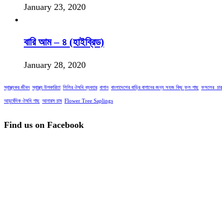
January 23, 2020
বারি আম – ৪ (হাইব্রিড)
January 28, 2020
স্বাস্থ্যকর জীবন
স্বাস্থ্য উপকারিতা
লিলির ঔষধি ব্যবহার
বাগান
বাংলাদেশের বাড়ির বাগানের জন্য সহজ কিছু ফুল গাছ
ফসলের_চার
আয়ুর্বেদিক ঔষধি গাছ
আনারস চাষ
Flower Tree Saplings
Find us on Facebook