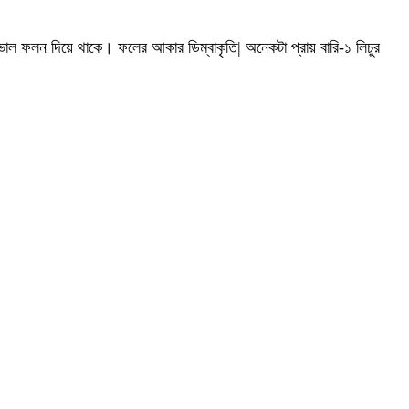
য় ভাল ফলন দিয়ে থাকে। ফলের আকার ডিম্বাকৃতি| অনেকটা প্রায় বারি-১ লিচুর