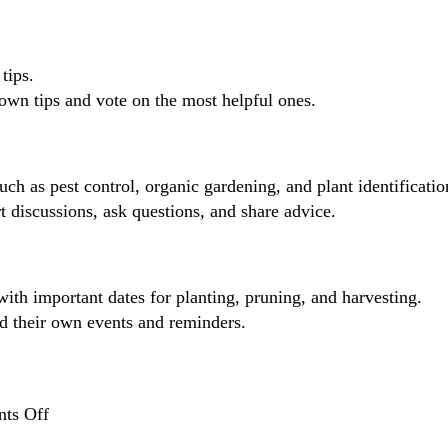
tips.
own tips and vote on the most helpful ones.
such as pest control, organic gardening, and plant identificatio
 discussions, ask questions, and share advice.
with important dates for planting, pruning, and harvesting.
d their own events and reminders.
on
ts Off
বোম্বাই