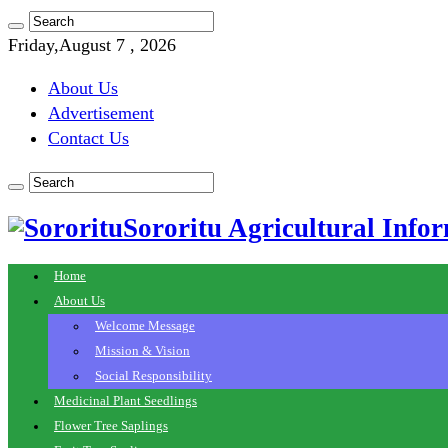
Friday,August 7 , 2026
About Us
Advertisement
Contact Us
Sororitu Agricultural Infor
Home
About Us
Welcome Message
Mission & Vision
Social Responsibility
Medicinal Plant Seedlings
Flower Tree Saplings