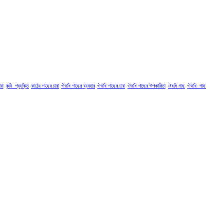
রা
কৃষি_প্রযুক্তি
কাঠের গাছের চারা
ঔষধি গাছের ব্যবহার
ঔষধি গাছের চারা
ঔষধি গাছের উপকারিতা
ঔষধি গাছ
ঔষধি_গাছ