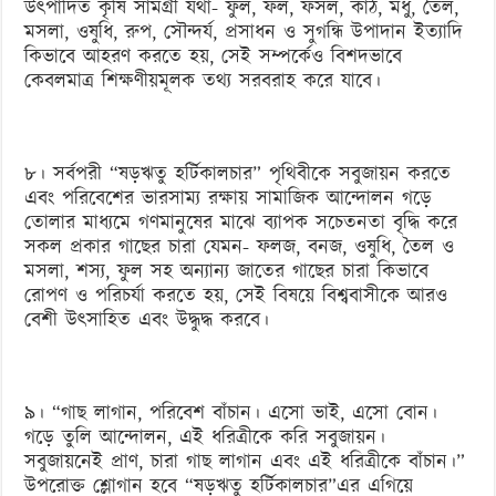
উৎপাদিত কৃষি সামগ্রী যথা- ফুল, ফল, ফসল, কাঠ, মধু, তৈল,
মসলা, ওষুধি, রুপ, সৌন্দর্য, প্রসাধন ও সুগন্ধি উপাদান ইত্যাদি
কিভাবে আহরণ করতে হয়, সেই সম্পর্কেও বিশদভাবে
কেবলমাত্র শিক্ষণীয়মূলক তথ্য সরবরাহ করে যাবে।
৮। সর্বপরী “ষড়ঋতু হর্টিকালচার” পৃথিবীকে সবুজায়ন করতে
এবং পরিবেশের ভারসাম্য রক্ষায় সামাজিক আন্দোলন গড়ে
তোলার মাধ্যমে গণমানুষের মাঝে ব্যাপক সচেতনতা বৃদ্ধি করে
সকল প্রকার গাছের চারা যেমন- ফলজ, বনজ, ওষুধি, তৈল ও
মসলা, শস্য, ফুল সহ অন্যান্য জাতের গাছের চারা কিভাবে
রোপণ ও পরিচর্যা করতে হয়, সেই বিষয়ে বিশ্ববাসীকে আরও
বেশী উৎসাহিত এবং উদ্ধুদ্ধ করবে।
৯। “গাছ লাগান, পরিবেশ বাঁচান। এসো ভাই, এসো বোন।
গড়ে তুলি আন্দোলন, এই ধরিত্রীকে করি সবুজায়ন।
সবুজায়নেই প্রাণ, চারা গাছ লাগান এবং এই ধরিত্রীকে বাঁচান।”
উপরোক্ত শ্লোগান হবে “ষড়ঋতু হর্টিকালচার”এর এগিয়ে