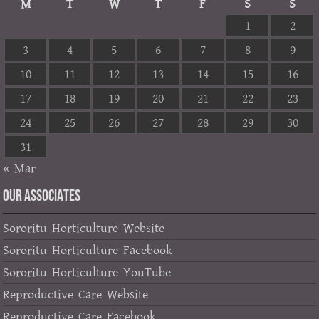
M
T
W
T
F
S
S
1
2
3
4
5
6
7
8
9
10
11
12
13
14
15
16
17
18
19
20
21
22
23
24
25
26
27
28
29
30
31
« Mar
OUR ASSOCIATES
Sororitu Horticulture Website
Sororitu Horticulture Facebook
Sororitu Horticulture YouTube
Reproductive Care Website
Reproductive Care Facebook