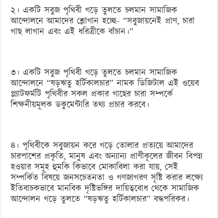
২। একটি সবুজ পৃথিবী গড়ে তুলতে চলমান সামাজিক
আন্দোলনে আমাদের শ্লোগান হচ্ছে- “সবুজায়নেই প্রাণ, চারা
গাছ লাগান এবং এই ধরিত্রীকে বাঁচান।”
৩। একটি সবুজ পৃথিবী গড়ে তুলতে চলমান সামাজিক
আন্দোলনে “ষড়ঋতু হর্টিকালচার” নামক ডিজিটাল এই ওয়েব
প্ল্যাটফর্মটি পৃথিবীর সকল প্রকার গাছের চারা সম্পর্কে
শিক্ষনীয়মূলক ডকুমেন্টারি তথ্য প্রচার করবে।
৪। পৃথিবীকে সবুজায়ন করে গড়ে তোলার প্রত্যয়ে আমাদের
চারপাশের প্রকৃতি, মানুষ এবং অন্যান্য প্রাণীকূলের জীবন বিপন্ন
হওয়ার সমূহ হুমকি কিভাবে মোকাবিলা করা যায়, সেই
সম্পর্কিত বিষয়ে জনসচেতনতা ও গণজাগরণ সৃষ্টি করার লক্ষ্যে
ইতিবাচকভাবে মানবিক দৃষ্টিভঙ্গির দায়িত্ববোধ থেকে সামাজিক
আন্দোলন গড়ে তুলতে “ষড়ঋতু হর্টিকালচার” বদ্ধপরিকর।