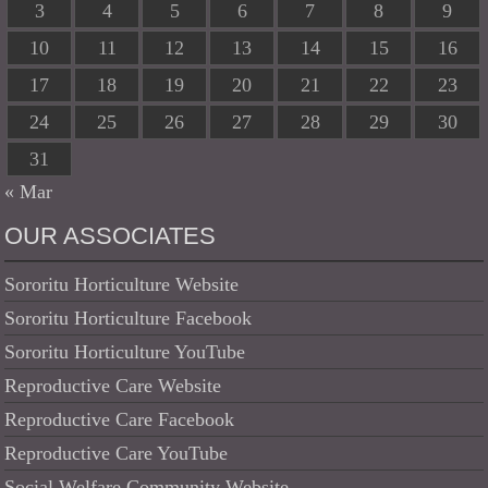
3
4
5
6
7
8
9
10
11
12
13
14
15
16
17
18
19
20
21
22
23
24
25
26
27
28
29
30
31
« Mar
OUR ASSOCIATES
Sororitu Horticulture Website
Sororitu Horticulture Facebook
Sororitu Horticulture YouTube
Reproductive Care Website
Reproductive Care Facebook
Reproductive Care YouTube
Social Welfare Community Website