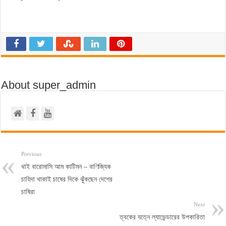
About super_admin
Previous
থাই বারোমাসি আম কাটিমন – বাণিজ্যিক
চাহিদা থাকাই চাষের দিকে ঝুঁকছেন দেশের
চাষিরা
Next
ত্বকের যত্নে ল্যাভেন্ডারের উপকারিতা