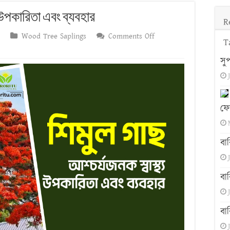
য উপকারিতা এবং ব্যবহার
R
on
Wood Tree Saplings
Comments Off
T
শিমুল
সু
গাছ:
আশ্চর্যজনক
স্বাস্থ্য
উপকারিতা
ফো
এবং
ব্যবহার
বা
বা
বা