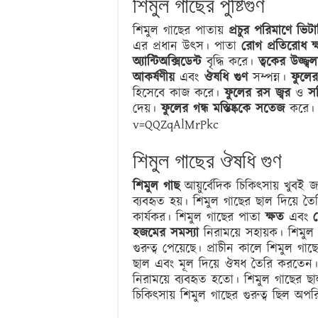
শিমুল গাছের পুষ্টিগুণ
শিমুল গাছের পাতায়
প্রচুর পরিমাণে ভিট
এর প্রধান উৎস। পাতা
রোগ প্রতিরোধ ক
অ্যান্টিঅক্সিডেন্ট
বৃদ্ধি করে।
ত্বকের উজ্জ্ব
আকর্ষণীয়
এবং
ঔষধি গুণ
সম্পন্ন।
ফুলের
হিসেবে কাজ করে।
ফুলের রস
জ্বর
ও
সর
দেয়।
ফুলের গন্ধ
মস্তিষ্ককে সতেজ
করে। 
v=QQZqAlMrPkc
শিমুল গাছের ঔষধি গুণ
শিমুল গাছ
আয়ুর্বেদিক চিকিৎসায় খুবই
ব্যবহৃত হয়। শিমুল গাছের ছাল দিয়ে 
কার্যকর। শিমুল গাছের পাতা
ক্ষত
এবং
হজমের সমস্যা
নিরাময়ে সহায়ক। শিমুল 
গুরুত্ব পেয়েছে। প্রাচীন কালে শিমুল গ
ছাল এবং মূল দিয়ে ঔষধ তৈরি করতেন
নিরাময়ে ব্যবহৃত হতো। শিমুল গাছের 
চিকিৎসায় শিমুল গাছের গুরুত্ব ছিল অপ