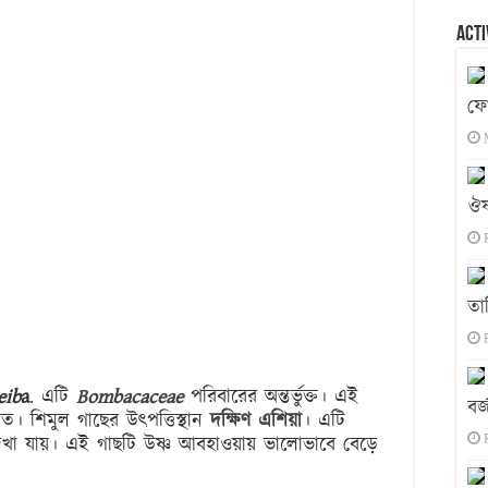
Acti
ফো
ঔষ
তা
eib
a
. এটি
Bombacaceae
পরিবারের অন্তর্ভুক্ত। এই
বর্
যাত। শিমুল গাছের উৎপত্তিস্থান
দক্ষিণ এশিয়া
। এটি
দেখা যায়। এই গাছটি উষ্ণ আবহাওয়ায় ভালোভাবে বেড়ে