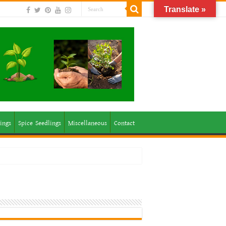
Translate »
ings
Spice Seedlings
Miscellaneous
Contact