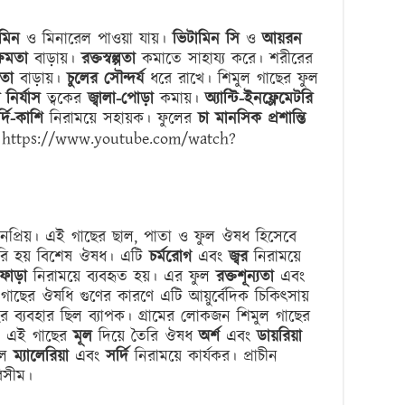
ামিন
ও মিনারেল পাওয়া যায়।
ভিটামিন সি
ও
আয়রন
্ষমতা
বাড়ায়।
রক্তস্বল্পতা
কমাতে সাহায্য করে। শরীরের
লতা
বাড়ায়।
চুলের সৌন্দর্য
ধরে রাখে। শিমুল গাছের ফুল
 নির্যাস
ত্বকের
জ্বালা-পোড়া
কমায়।
অ্যান্টি-ইনফ্লেমেটরি
্দি-কাশি
নিরাময়ে সহায়ক। ফুলের
চা
মানসিক প্রশান্তি
https://www.youtube.com/watch?
 জনপ্রিয়। এই গাছের ছাল, পাতা ও ফুল ঔষধ হিসেবে
তৈরি হয় বিশেষ ঔষধ। এটি
চর্মরোগ
এবং
জ্বর
নিরাময়ে
ফোড়া
নিরাময়ে ব্যবহৃত হয়। এর ফুল
রক্তশূন্যতা
এবং
গাছের ঔষধি গুণের কারণে এটি আয়ুর্বেদিক চিকিৎসায়
াছের ব্যবহার ছিল ব্যাপক। গ্রামের লোকজন শিমুল গাছের
। এই গাছের
মূল
দিয়ে তৈরি ঔষধ
অর্শ
এবং
ডায়রিয়া
ছাল
ম্যালেরিয়া
এবং
সর্দি
নিরাময়ে কার্যকর। প্রাচীন
রিসীম।