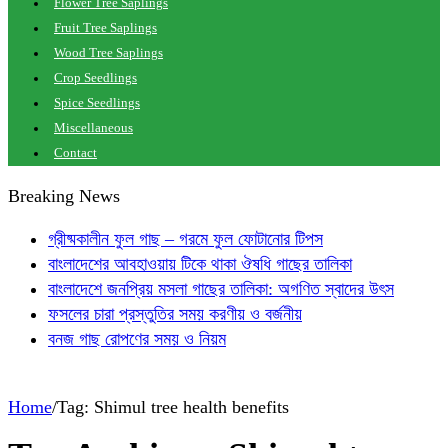
Flower Tree Saplings
Fruit Tree Saplings
Wood Tree Saplings
Crop Seedlings
Spice Seedlings
Miscellaneous
Contact
Breaking News
গ্রীষ্মকালীন ফুল গাছ – গরমে ফুল ফোটানোর টিপস
বাংলাদেশের আবহাওয়ায় টিকে থাকা ঔষধি গাছের তালিকা
বাংলাদেশে জনপ্রিয় মসলা গাছের তালিকা: অগণিত স্বাদের উৎস
ফসলের চারা প্রস্তুতির সময় করণীয় ও বর্জনীয়
বনজ গাছ রোপণের সময় ও নিয়ম
Home
/
Tag:
Shimul tree health benefits