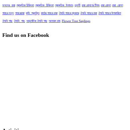
ফসলের_চারা
প্রাকৃতিক চিকিৎসা
প্রাকৃতিক_চিকিৎসা
প্রাকৃতিক_উপাদান
তুলসী
চারা রোপণের টিপস
চারা রোপণ
চারা_রোপণ
গাছের যত্ন
গাছেরচারা
কৃষি_প্রযুক্তি
কাঠের গাছের চারা
ঔষধি গাছের ব্যবহার
ঔষধি গাছের চারা
ঔষধি গাছের উপকারিতা
ঔষধি গাছ
ঔষধি_গাছ
আয়ুর্বেদিক ঔষধি গাছ
আনারস চাষ
Flower Tree Saplings
Find us on Facebook