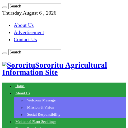
Thursday,August 6 , 2026
About Us
Advertisement
Contact Us
Sororitu Agricultural
Information Site
Home
About Us
Welcome Message
Mission & Vision
Social Responsibility
Medicinal Plant Seedlings