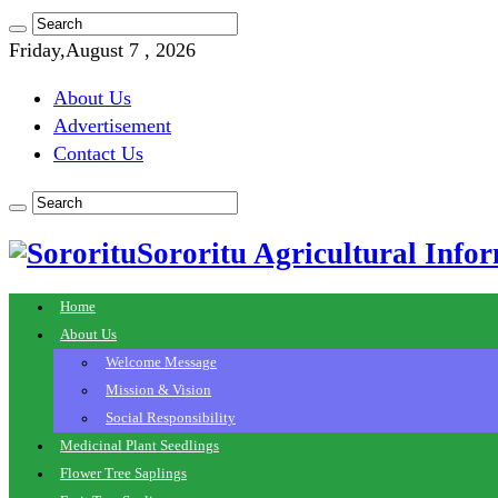
Friday,August 7 , 2026
About Us
Advertisement
Contact Us
Sororitu Agricultural Infor
Home
About Us
Welcome Message
Mission & Vision
Social Responsibility
Medicinal Plant Seedlings
Flower Tree Saplings