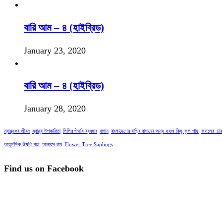
বারি আম – ৪ (হাইব্রিড)
January 23, 2020
বারি আম – ৪ (হাইব্রিড)
January 28, 2020
স্বাস্থ্যকর জীবন
স্বাস্থ্য উপকারিতা
লিলির ঔষধি ব্যবহার
বাগান
বাংলাদেশের বাড়ির বাগানের জন্য সহজ কিছু ফুল গাছ
ফসলের_চার
আয়ুর্বেদিক ঔষধি গাছ
আনারস চাষ
Flower Tree Saplings
Find us on Facebook