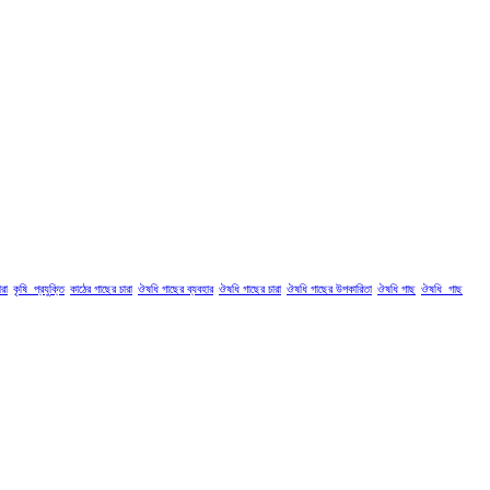
রা
কৃষি_প্রযুক্তি
কাঠের গাছের চারা
ঔষধি গাছের ব্যবহার
ঔষধি গাছের চারা
ঔষধি গাছের উপকারিতা
ঔষধি গাছ
ঔষধি_গাছ