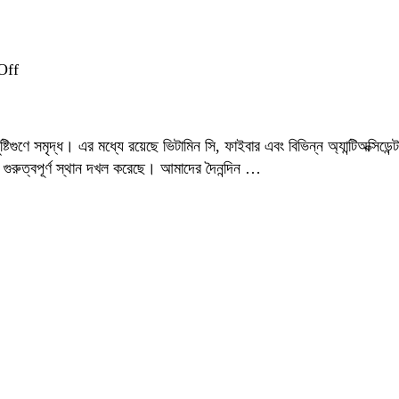
on
Off
মূলা:
পরিচিতি,
পুষ্টিগুণ
ষ্টিগুণে সমৃদ্ধ। এর মধ্যে রয়েছে ভিটামিন সি, ফাইবার এবং বিভিন্ন অ্যান্টিঅক্সিড
এবং
য় গুরুত্বপূর্ণ স্থান দখল করেছে। আমাদের দৈনন্দিন …
বৈশ্বিক
চাহিদা