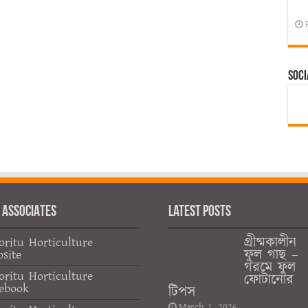
Soci
 ASSOCIATES
Latest Posts
গ্রীষ্মকালীন
oritu Horticulture
ফুল গাছ –
site
গরমে ফুল
oritu Horticulture
ফোটানোর
ebook
টিপস
March 1, 2026