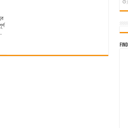
ের
র্ণ
…
Find