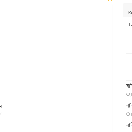
িয়ম
R
T
:
চিতি,
িগুণ
ং
বিক
দা
বা
বা
কর
ণে
বা