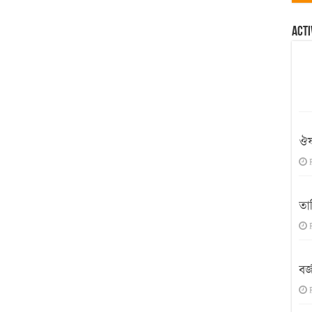
Acti
ঔষ
তা
বর্