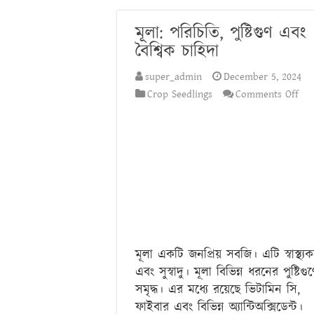
বনজ গাছ রোপণের সময় ও ন
মূলা: পরিচিতি, পুষ্টিগুণ এবং
বৈশ্বিক চাহিদা
super_admin
December 5, 2024
on
Crop Seedlings
Comments Off
মূলা
পরি
পুষ্ট
এব
বৈশ্
চাহি
মূলা একটি জনপ্রিয় সবজি। এটি স্বাস্থ্য
এবং সুস্বাদু। মূলা বিভিন্ন ধরনের পুষ্টিগু
সমৃদ্ধ। এর মধ্যে রয়েছে ভিটামিন সি,
ফাইবার এবং বিভিন্ন অ্যান্টিঅক্সিডেন্ট।