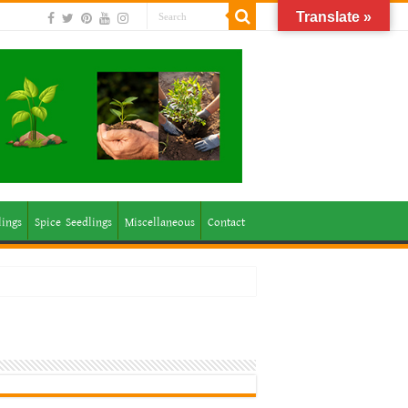
Translate »
lings
Spice Seedlings
Miscellaneous
Contact