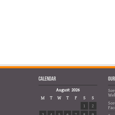
Calendar
OUR
August 2026
Sor
Web
M
T
W
T
F
S
S
Sor
1
2
Fac
3
4
5
6
7
8
9