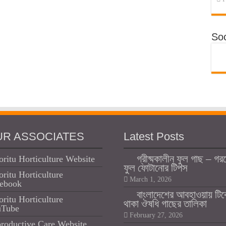
Soc
UR ASSOCIATES
Latest Posts
গ্রীষ্মকালীন ফুল গাছ – গর
oritu Horticulture Website
ফুল ফোটানোর টিপস
oritu Horticulture
March 1, 2026
ebook
বাংলাদেশের আবহাওয়ায় টি
oritu Horticulture
থাকা ঔষধি গাছের তালিকা
uTube
February 27, 2026
roductive Care Website