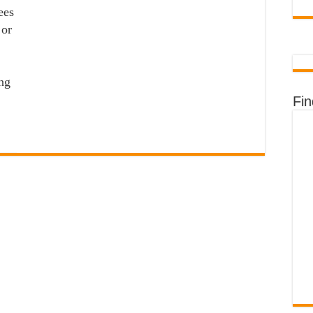
ees
 or
ing
Fi