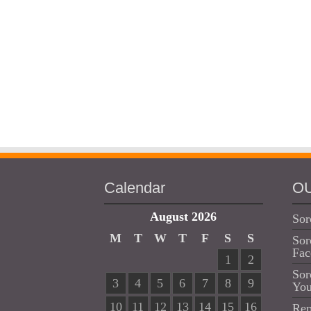
Calendar
O
August 2026
Sor
M
T
W
T
F
S
S
Sor
Fac
1
2
Sor
3
4
5
6
7
8
9
Yo
10
11
12
13
14
15
16
Rep