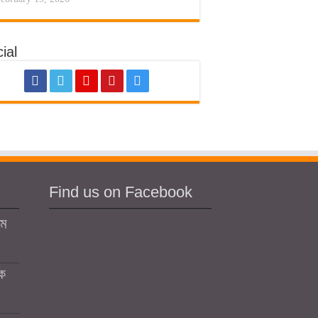
ial
Find us on Facebook
মে
কে