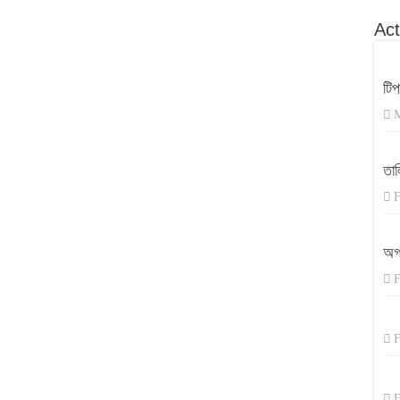
Act
টি
M
তাল
F
অগ
F
F
F