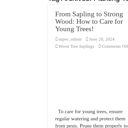
বনজ গাছ রোপণের সম
From Sapling to Strong
Wood: How to Care for
Young Trees!
super_admin
June 20, 2024
Wood Tree Saplings
Comments Of
To care for young trees, ensure
regular watering and protect them
from pests. Prune them properly to