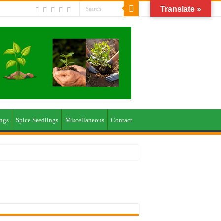
Translate »
ings
Spice Seedlings
Miscellaneous
Contact