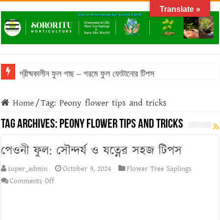
Translate »
গ্রীষ্মকালীন ফুল গাছ – গরমে ফুল ফোটানোর টিপস
বাংলাদেশের আবহাওয়ায় টিকে থাকা ঔষধি গাছের তালিকা
Home
/
Tag:
Peony flower tips and tricks
বাংলাদেশে জনপ্রিয় মসলা গাছের তালিকা: অগণিত স্বাদের উৎস
Tag Archives:
Peony flower tips and tricks
ফসলের চারা প্রস্তুতির সময় করণীয় ও বর্জনীয়
পেওনী ফুল: সৌন্দর্য ও যত্নের সহজ টিপস
বনজ গাছ রোপণের সময় ও নিয়ম
super_admin
October 9, 2024
Flower Tree Saplings
on
Comments Off
পেওনী
ফুল:
সৌন্দর্য