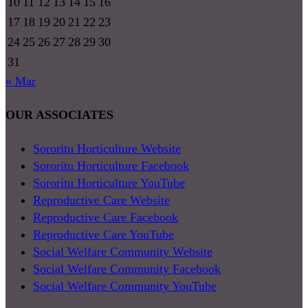
10
11
12
13
14
15
16
17
18
19
20
21
22
23
24
25
26
27
28
29
30
31
« Mar
OUR ASSOCIATES
Sororitu Horticulture Website
Sororitu Horticulture Facebook
Sororitu Horticulture YouTube
Reproductive Care Website
Reproductive Care Facebook
Reproductive Care YouTube
Social Welfare Community Website
Social Welfare Community Facebook
Social Welfare Community YouTube