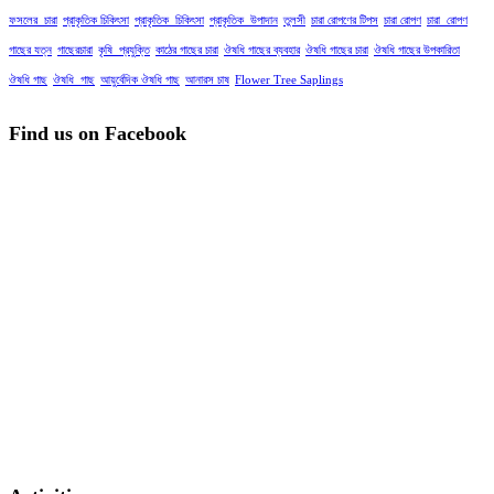
ফসলের_চারা
প্রাকৃতিক চিকিৎসা
প্রাকৃতিক_চিকিৎসা
প্রাকৃতিক_উপাদান
তুলসী
চারা রোপণের টিপস
চারা রোপণ
চারা_রোপণ
গাছের যত্ন
গাছেরচারা
কৃষি_প্রযুক্তি
কাঠের গাছের চারা
ঔষধি গাছের ব্যবহার
ঔষধি গাছের চারা
ঔষধি গাছের উপকারিতা
ঔষধি গাছ
ঔষধি_গাছ
আয়ুর্বেদিক ঔষধি গাছ
আনারস চাষ
Flower Tree Saplings
Find us on Facebook