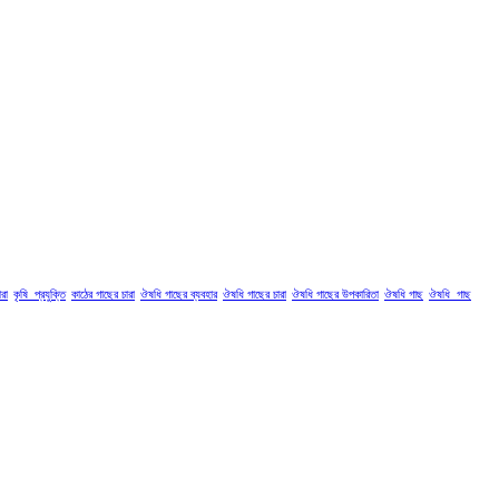
রা
কৃষি_প্রযুক্তি
কাঠের গাছের চারা
ঔষধি গাছের ব্যবহার
ঔষধি গাছের চারা
ঔষধি গাছের উপকারিতা
ঔষধি গাছ
ঔষধি_গাছ