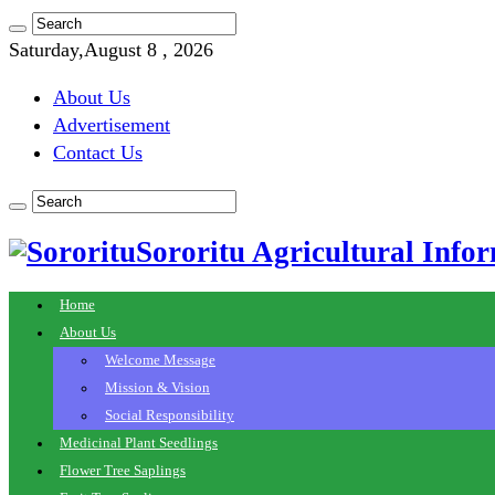
Saturday,August 8 , 2026
About Us
Advertisement
Contact Us
Sororitu Agricultural Infor
Home
About Us
Welcome Message
Mission & Vision
Social Responsibility
Medicinal Plant Seedlings
Flower Tree Saplings