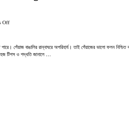
on
 Off
পেঁয়াজ
গাছের
যত্ন:
পারে। পেঁয়াজ বাঙালির রান্নাঘরে অপরিহার্য। তাই পেঁয়াজের ভালো ফলন নিশ্চি
ফলন
 সহজ টিপস ও পদ্ধতি জানালে …
বাড়াতে
সঠিক
পদ্ধতি
ও
টিপস