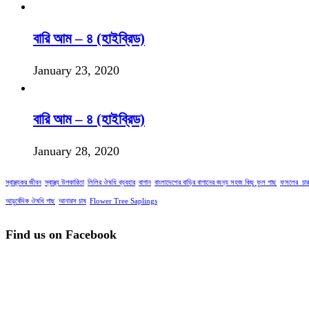
বারি আম – ৪ (হাইব্রিড)
January 23, 2020
বারি আম – ৪ (হাইব্রিড)
January 28, 2020
স্বাস্থ্যকর জীবন
স্বাস্থ্য উপকারিতা
লিলির ঔষধি ব্যবহার
বাগান
বাংলাদেশের বাড়ির বাগানের জন্য সহজ কিছু ফুল গাছ
ফসলের_চার
আয়ুর্বেদিক ঔষধি গাছ
আনারস চাষ
Flower Tree Saplings
Find us on Facebook