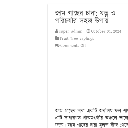
বনজ গাছ রোপণের সময় ও ন
জাম গাছের চারা: যত্ন ও
পরিচর্যার সহজ উপায়
super_admin
October 31, 2024
Fruit Tree Saplings
on
Comments Off
জাম
গাছের
চারা:
যত্ন
ও
পরিচর্যার
সহজ
উপায়
জাম গাছের চারা একটি জনপ্রিয় ফল গা
এটি সাধারণত গ্রীষ্মমণ্ডলীয় অঞ্চলে ভাল
জন্মে। জাম গাছের চারা মূলত বীজ থেক