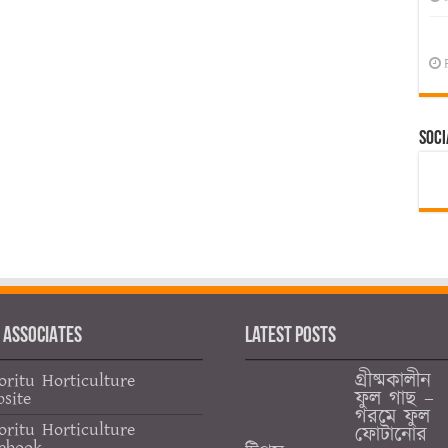
Soci
 ASSOCIATES
Latest Posts
গ্রীষ্মকালীন
oritu Horticulture
ফুল গাছ –
site
গরমে ফুল
oritu Horticulture
ফোটানোর
ebook