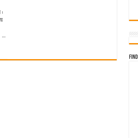
়।
়ে
র …
Find