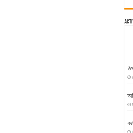
Acti
ঔষ
তা
বর্