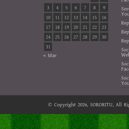
3
4
5
6
7
8
9
Sor
Yo
10
11
12
13
14
15
16
Rep
17
18
19
20
21
22
23
Rep
24
25
26
27
28
29
30
Rep
31
Soc
Web
« Mar
Soc
Fac
Soc
Yo
© Copyright 2026,
SORORITU
, All R