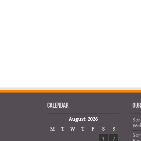
Calendar
OUR
August 2026
Sor
Web
M
T
W
T
F
S
S
Sor
1
2
Fac