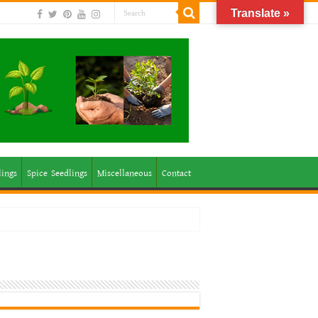
Translate »
lings
Spice Seedlings
Miscellaneous
Contact