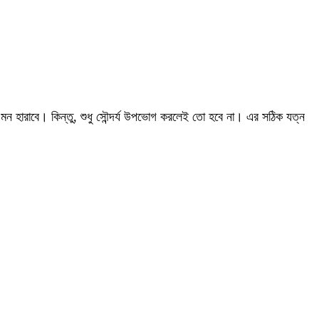
 মন হারাবে। কিন্তু, শুধু সৌন্দর্য উপভোগ করলেই তো হবে না। এর সঠিক যত্ন