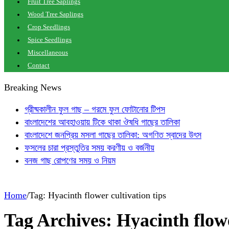
Fruit Tree Saplings
Wood Tree Saplings
Crop Seedlings
Spice Seedlings
Miscellaneous
Contact
Breaking News
গ্রীষ্মকালীন ফুল গাছ – গরমে ফুল ফোটানোর টিপস
বাংলাদেশের আবহাওয়ায় টিকে থাকা ঔষধি গাছের তালিকা
বাংলাদেশে জনপ্রিয় মসলা গাছের তালিকা: অগণিত স্বাদের উৎস
ফসলের চারা প্রস্তুতির সময় করণীয় ও বর্জনীয়
বনজ গাছ রোপণের সময় ও নিয়ম
Home
/
Tag:
Hyacinth flower cultivation tips
Tag Archives:
Hyacinth flowe