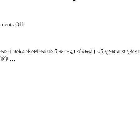
on
ments Off
হায়াসিন্থ
ফুল:
সৌন্দর্য,
গ্ধ করবে। জগতে প্রবেশ করা মানেই এক নতুন অভিজ্ঞতা। এই ফুলের রং ও সুগন্ধে
যত্ন
র্দিষ্ট …
ও
চাষের
সম্পূর্ণ
গাইড