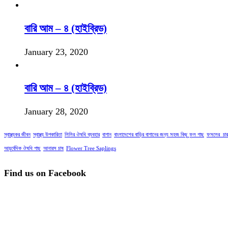
বারি আম – ৪ (হাইব্রিড)
January 23, 2020
বারি আম – ৪ (হাইব্রিড)
January 28, 2020
স্বাস্থ্যকর জীবন
স্বাস্থ্য উপকারিতা
লিলির ঔষধি ব্যবহার
বাগান
বাংলাদেশের বাড়ির বাগানের জন্য সহজ কিছু ফুল গাছ
ফসলের_চার
আয়ুর্বেদিক ঔষধি গাছ
আনারস চাষ
Flower Tree Saplings
Find us on Facebook