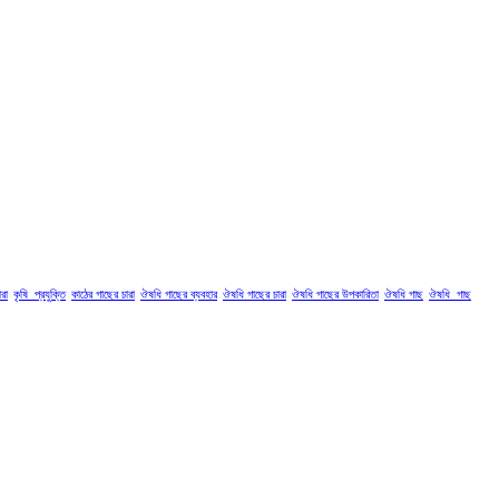
রা
কৃষি_প্রযুক্তি
কাঠের গাছের চারা
ঔষধি গাছের ব্যবহার
ঔষধি গাছের চারা
ঔষধি গাছের উপকারিতা
ঔষধি গাছ
ঔষধি_গাছ