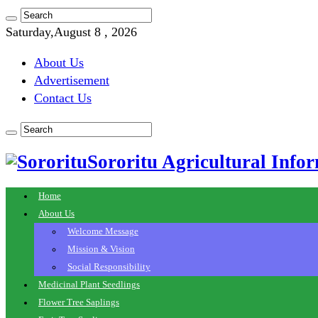
Saturday,August 8 , 2026
About Us
Advertisement
Contact Us
Sororitu Agricultural Infor
Home
About Us
Welcome Message
Mission & Vision
Social Responsibility
Medicinal Plant Seedlings
Flower Tree Saplings