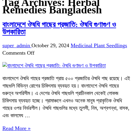
Tag Archives:
Herbal
Remedies Bangladesh
বাংলাদেশে ঔষধি গাছের প্রজাতি: ঔষধি গুণাগুণ ও
উপকারিতা
super_admin
October 29, 2024
Medicinal Plant Seedlings
on
Comments Off
বাংলাদেশে
ঔষধি
গাছের
বাংলাদেশে ঔষধি গাছের প্রজাতি প্রায় ৫০০ প্রজাতির ঔষধি গাছ রয়েছে। এই
প্রজাতি:
গাছগুলি বিভিন্ন রোগের চিকিৎসায় ব্যবহৃত হয়। বাংলাদেশে ঔষধি গাছের
ঔষধি
গুরুত্ব অপরিসীম। এ দেশের ঔষধি গাছগুলি প্রাচীনকাল থেকেই লোকজ
গুণাগুণ
চিকিৎসায় ব্যবহৃত হচ্ছে। গ্রামাঞ্চলে এখনও অনেক মানুষ প্রাকৃতিক ঔষধি
ও
গাছের ওপর নির্ভরশীল। ঔষধি গাছগুলির মধ্যে তুলসী, নিম, অশ্বগন্ধা, বাসক,
উপকারিতা
এবং কালমেঘ …
Read More »