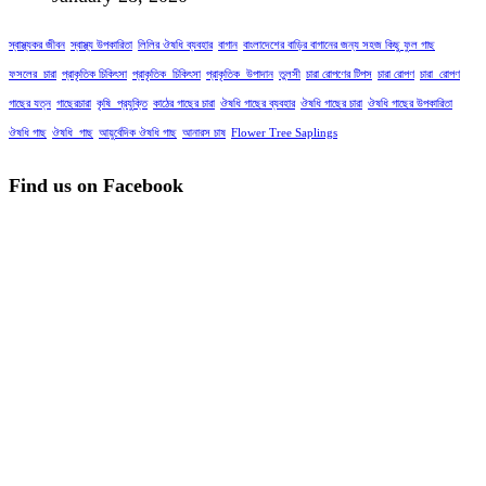
স্বাস্থ্যকর জীবন
স্বাস্থ্য উপকারিতা
লিলির ঔষধি ব্যবহার
বাগান
বাংলাদেশের বাড়ির বাগানের জন্য সহজ কিছু ফুল গাছ
ফসলের_চারা
প্রাকৃতিক চিকিৎসা
প্রাকৃতিক_চিকিৎসা
প্রাকৃতিক_উপাদান
তুলসী
চারা রোপণের টিপস
চারা রোপণ
চারা_রোপণ
গাছের যত্ন
গাছেরচারা
কৃষি_প্রযুক্তি
কাঠের গাছের চারা
ঔষধি গাছের ব্যবহার
ঔষধি গাছের চারা
ঔষধি গাছের উপকারিতা
ঔষধি গাছ
ঔষধি_গাছ
আয়ুর্বেদিক ঔষধি গাছ
আনারস চাষ
Flower Tree Saplings
Find us on Facebook