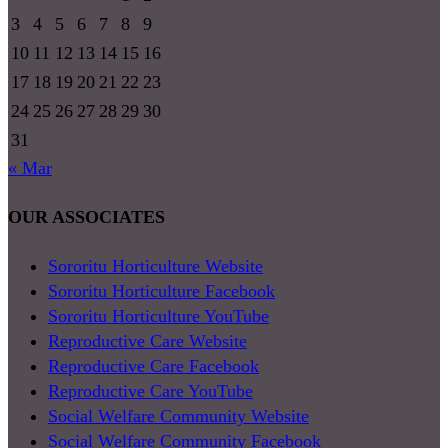
3
4
5
6
7
8
9
10
11
12
13
14
15
16
17
18
19
20
21
22
23
24
25
26
27
28
29
30
31
« Mar
OUR ASSOCIATES
Sororitu Horticulture Website
Sororitu Horticulture Facebook
Sororitu Horticulture YouTube
Reproductive Care Website
Reproductive Care Facebook
Reproductive Care YouTube
Social Welfare Community Website
Social Welfare Community Facebook