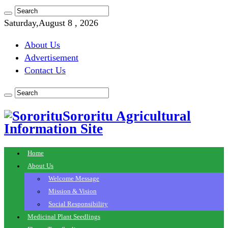
Saturday,August 8 , 2026
About Us
Advertisement
Contact Us
Sororitu Agricultural
Information Site
Home
About Us
Welcome Message
Mission & Vision
Social Responsibility
Medicinal Plant Seedlings