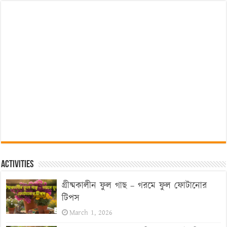
Activities
গ্রীষ্মকালীন ফুল গাছ – গরমে ফুল ফোটানোর
টিপস
March 1, 2026