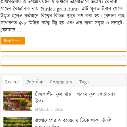
গ্রীষ্মমণ্ডলীয় ও উপগ্রীষ্মমণ্ডলীয় অঞ্চলে ভালোভাবে জন্মায়। বেদানা
ও
গাছের বৈজ্ঞানিক নাম Punica granatum। এটি মূলত ইরান থেকে
ফলনের
উদ্ভূত হলেও বর্তমানে বিশ্বের বিভিন্ন স্থানে চাষ করা হয়। বেদানা গাছ
সেরা
সাধারণত ৫-৮ মিটার পর্যন্ত উঁচু হয় এবং এর পাতা সবুজ ও লম্বাটে।
কৌশল
বেদানার …
Read More »
Recent
Popular
Comments
Tags
গ্রীষ্মকালীন ফুল গাছ – গরমে ফুল ফোটানোর
টিপস
March 1, 2026
বাংলাদেশের আবহাওয়ায় টিকে থাকা ঔষধি