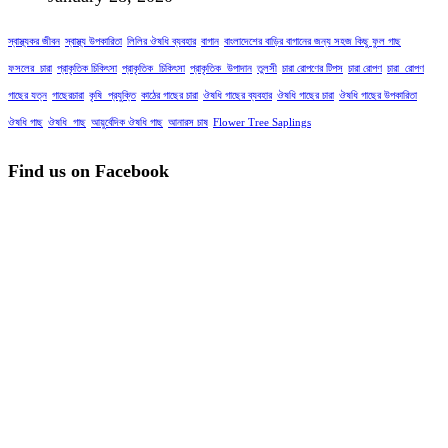
স্বাস্থ্যকর জীবন
স্বাস্থ্য উপকারিতা
লিলির ঔষধি ব্যবহার
বাগান
বাংলাদেশের বাড়ির বাগানের জন্য সহজ কিছু ফুল গাছ
ফসলের_চারা
প্রাকৃতিক চিকিৎসা
প্রাকৃতিক_চিকিৎসা
প্রাকৃতিক_উপাদান
তুলসী
চারা রোপণের টিপস
চারা রোপণ
চারা_রোপণ
গাছের যত্ন
গাছেরচারা
কৃষি_প্রযুক্তি
কাঠের গাছের চারা
ঔষধি গাছের ব্যবহার
ঔষধি গাছের চারা
ঔষধি গাছের উপকারিতা
ঔষধি গাছ
ঔষধি_গাছ
আয়ুর্বেদিক ঔষধি গাছ
আনারস চাষ
Flower Tree Saplings
Find us on Facebook