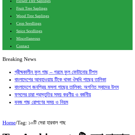
Flower Tree Saplings
Fruit Tree Saplings
Wood Tree Saplings
Crop Seedlings
Spice Seedlings
Miscellaneous
Contact
Breaking News
গ্রীষ্মকালীন ফুল গাছ – গরমে ফুল ফোটানোর টিপস
বাংলাদেশের আবহাওয়ায় টিকে থাকা ঔষধি গাছের তালিকা
বাংলাদেশে জনপ্রিয় মসলা গাছের তালিকা: অগণিত স্বাদের উৎস
ফসলের চারা প্রস্তুতির সময় করণীয় ও বর্জনীয়
বনজ গাছ রোপণের সময় ও নিয়ম
Home
/
Tag:
১০টি সেরা হারবাল গাছ