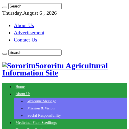
Thursday,August 6 , 2026
About Us
Advertisement
Contact Us
Sororitu Agricultural
Information Site
Home
About Us
Welcome Message
Mission & Vision
Social Responsibility
Medicinal Plant Seedlings