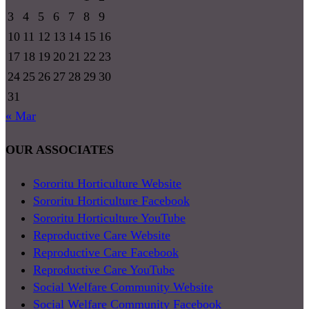
3
4
5
6
7
8
9
10
11
12
13
14
15
16
17
18
19
20
21
22
23
24
25
26
27
28
29
30
31
« Mar
OUR ASSOCIATES
Sororitu Horticulture Website
Sororitu Horticulture Facebook
Sororitu Horticulture YouTube
Reproductive Care Website
Reproductive Care Facebook
Reproductive Care YouTube
Social Welfare Community Website
Social Welfare Community Facebook