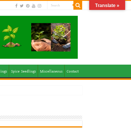
Translate »
lings
Spice Seedlings
Miscellaneous
Contact