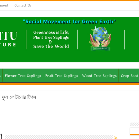
ement
Contact Us
s
Flower Tree Saplings
Fruit Tree Saplings
Wood Tree Saplings
Crop Seed
মে ফুল ফোটানোর টিপস
ণ