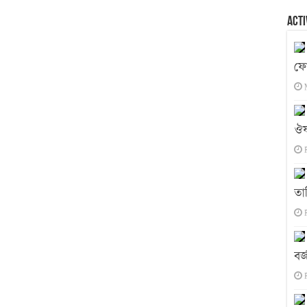
Acti
ফো
ঔষ
তা
বর্