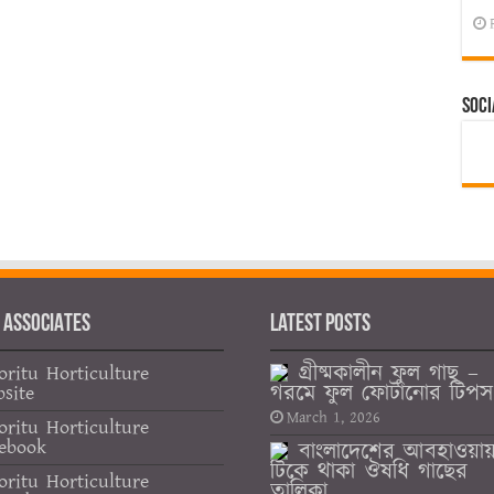
Soci
 ASSOCIATES
Latest Posts
গ্রীষ্মকালীন ফুল গাছ –
oritu Horticulture
গরমে ফুল ফোটানোর টিপস
site
March 1, 2026
oritu Horticulture
ebook
বাংলাদেশের আবহাওয়া
টিকে থাকা ঔষধি গাছের
oritu Horticulture
তালিকা