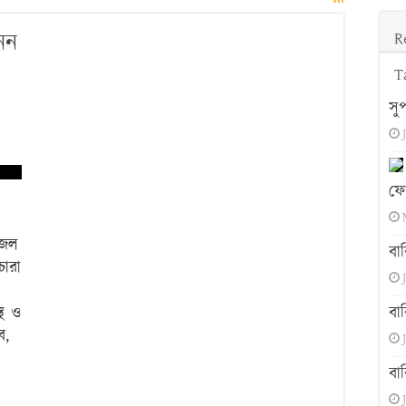
নন
R
T
সু
ফো
ত জল
বা
চারা
্থ ও
বা
ে,
বা