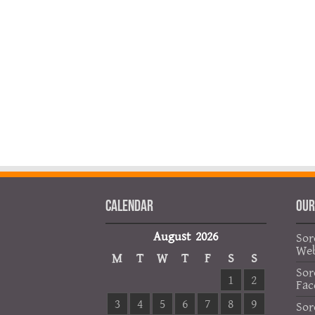
Calendar
OUR
August 2026
Sor
Web
M
T
W
T
F
S
S
Sor
1
2
Fac
3
4
5
6
7
8
9
Sor