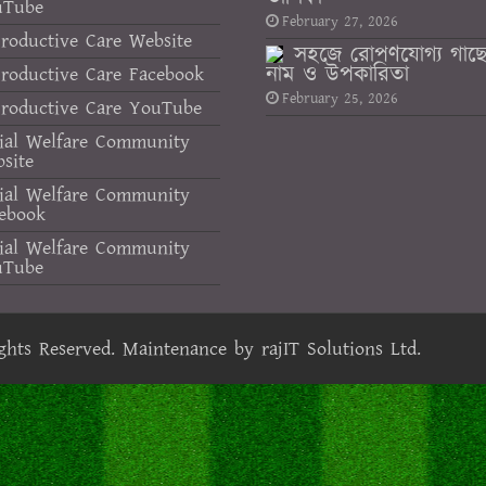
uTube
February 27, 2026
roductive Care Website
সহজে রোপণযোগ্য গাছ
নাম ও উপকারিতা
roductive Care Facebook
February 25, 2026
roductive Care YouTube
ial Welfare Community
site
ial Welfare Community
ebook
ial Welfare Community
uTube
ights Reserved. Maintenance by
rajIT Solutions Ltd.