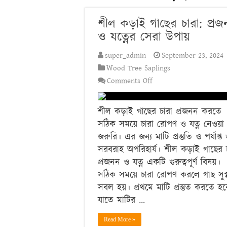
শীল কড়াই গাছের চারা: প্রজ
ও যত্নের সেরা উপায়
super_admin
September 23, 2024
Wood Tree Saplings
on
Comments Off
শীল
কড়াই
শীল কড়াই গাছের চারা প্রজনন করতে
গাছের
সঠিক সময়ে চারা রোপণ ও যত্ন নেওয়া
চারা:
জরুরি। এর জন্য মাটি প্রস্তুতি ও পর্যাপ্
প্রজনন
সরবরাহ অপরিহার্য। শীল কড়াই গাছের 
ও
প্রজনন ও যত্ন একটি গুরুত্বপূর্ণ বিষয়।
যত্নের
সঠিক সময়ে চারা রোপণ করলে গাছ সুস
সেরা
সবল হয়। প্রথমে মাটি প্রস্তুত করতে হব
উপায়
যাতে মাটির …
Read More »