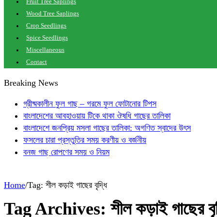
Fruit Tree Saplings
Wood Tree Saplings
Crop Seedlings
Spice Seedlings
Miscellaneous
Contact
Breaking News
গ্রীষ্মকালীন ফুল গাছ – গরমে ফুল ফোটানোর টিপস
বাংলাদেশের আবহাওয়ায় টিকে থাকা ঔষধি গাছের তালিকা
বাংলাদেশে জনপ্রিয় মসলা গাছের তালিকা: অগণিত স্বাদের উৎস
ফসলের চারা প্রস্তুতির সময় করণীয় ও বর্জনীয়
বনজ গাছ রোপণের সময় ও নিয়ম
Home
/
Tag:
শীল কড়াই গাছের বৃদ্ধি
Tag Archives:
শীল কড়াই গাছের বৃদ