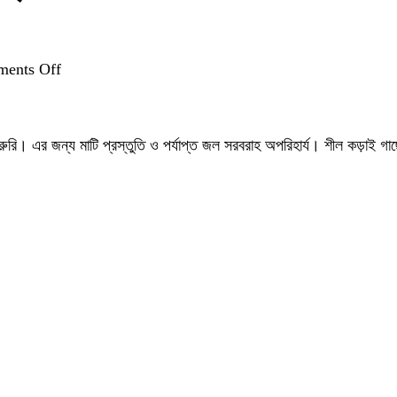
on
ents Off
শীল
কড়াই
গাছের
রি। এর জন্য মাটি প্রস্তুতি ও পর্যাপ্ত জল সরবরাহ অপরিহার্য। শীল কড়াই গাছে
চারা:
প্রজনন
ও
যত্নের
সেরা
উপায়