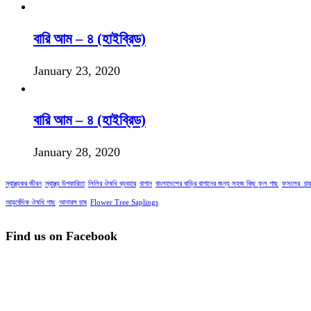
বারি আম – ৪ (হাইব্রিড)
January 23, 2020
বারি আম – ৪ (হাইব্রিড)
January 28, 2020
স্বাস্থ্যকর জীবন
স্বাস্থ্য উপকারিতা
লিলির ঔষধি ব্যবহার
বাগান
বাংলাদেশের বাড়ির বাগানের জন্য সহজ কিছু ফুল গাছ
ফসলের_চার
আয়ুর্বেদিক ঔষধি গাছ
আনারস চাষ
Flower Tree Saplings
Find us on Facebook