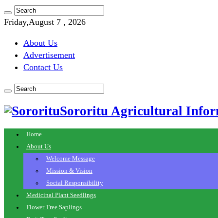
Friday,August 7 , 2026
About Us
Advertisement
Contact Us
Sororitu Agricultural Infor
Home
About Us
Welcome Message
Mission & Vision
Social Responsibility
Medicinal Plant Seedlings
Flower Tree Saplings