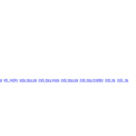
রা
কৃষি_প্রযুক্তি
কাঠের গাছের চারা
ঔষধি গাছের ব্যবহার
ঔষধি গাছের চারা
ঔষধি গাছের উপকারিতা
ঔষধি গাছ
ঔষধি_গাছ