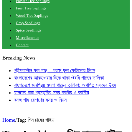
Flower Tree Saplings
Fruit Tree Saplings
Wood Tree Saplings
Crop Seedlings
Spice Seedlings
Miscellaneous
Contact
Breaking News
গ্রীষ্মকালীন ফুল গাছ – গরমে ফুল ফোটানোর টিপস
বাংলাদেশের আবহাওয়ায় টিকে থাকা ঔষধি গাছের তালিকা
বাংলাদেশে জনপ্রিয় মসলা গাছের তালিকা: অগণিত স্বাদের উৎস
ফসলের চারা প্রস্তুতির সময় করণীয় ও বর্জনীয়
বনজ গাছ রোপণের সময় ও নিয়ম
Home
/
Tag:
শিম চাষের গাইড