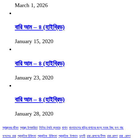
March 1, 2026
বারি আম – ৪ (হাইব্রিড)
January 15, 2020
বারি আম – ৪ (হাইব্রিড)
January 23, 2020
বারি আম – ৪ (হাইব্রিড)
January 28, 2020
স্বাস্থ্যকর জীবন
স্বাস্থ্য উপকারিতা
লিলির ঔষধি ব্যবহার
বাগান
বাংলাদেশের বাড়ির বাগানের জন্য সহজ কিছু ফুল গাছ
ফসলের_চারা
প্রাকৃতিক চিকিৎসা
প্রাকৃতিক_চিকিৎসা
প্রাকৃতিক_উপাদান
তুলসী
চারা রোপণের টিপস
চারা রোপণ
চারা_রোপণ