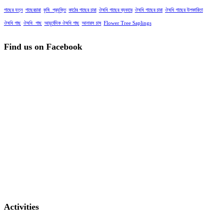
গাছের যত্ন
গাছেরচারা
কৃষি_প্রযুক্তি
কাঠের গাছের চারা
ঔষধি গাছের ব্যবহার
ঔষধি গাছের চারা
ঔষধি গাছের উপকারিতা
ঔষধি গাছ
ঔষধি_গাছ
আয়ুর্বেদিক ঔষধি গাছ
আনারস চাষ
Flower Tree Saplings
Find us on Facebook
Activities