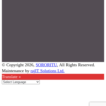
© Copyright 2026,
SORORITU
, All Rights Reserved.
Maintenance by
rajIT Solutions Ltd.
Translate »