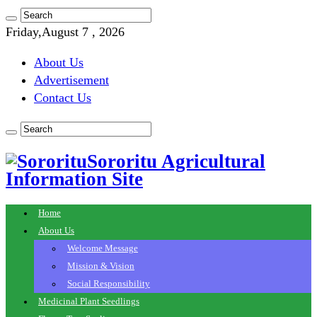
Friday,August 7 , 2026
About Us
Advertisement
Contact Us
Sororitu Agricultural
Information Site
Home
About Us
Welcome Message
Mission & Vision
Social Responsibility
Medicinal Plant Seedlings