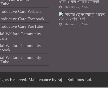
থাকা ঔষধি গাছের তালিকা
uTube
February 27, 2026
roductive Care Website
সহজে রোপণযোগ্য গাছের
নাম ও উপকারিতা
roductive Care Facebook
February 25, 2026
roductive Care YouTube
ial Welfare Community
site
ial Welfare Community
ebook
ial Welfare Community
uTube
Rights Reserved. Maintenance by
rajIT Solutions Ltd.