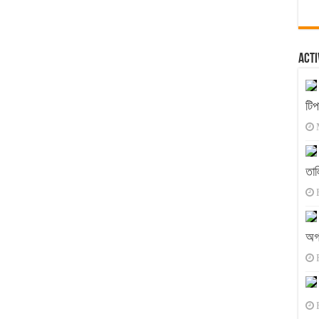
Acti
টি
তাল
অগ