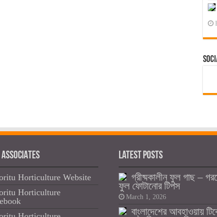
Soci
 ASSOCIATES
Latest Posts
গ্রীষ্মকালীন ফুল গাছ – গর
oritu Horticulture Website
ফুল ফোটানোর টিপস
oritu Horticulture
March 1, 2026
ebook
বাংলাদেশের আবহাওয়ায় টি
oritu Horticulture