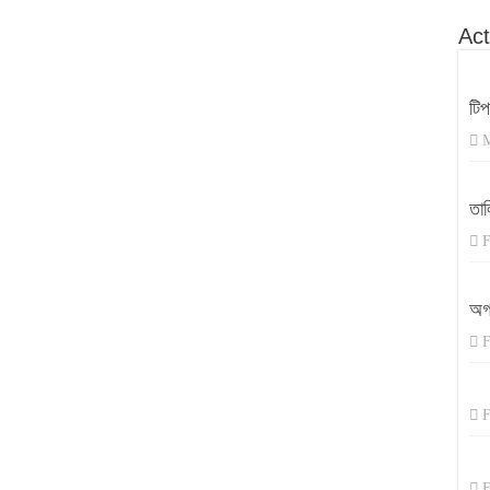
Act
টি
M
তাল
F
অগ
F
F
F