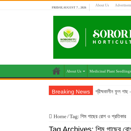
About Us
Advertisem
FRIDAY,AUGUST 7 , 2026
About Us
Medicinal Plant Seedling
Breaking News
গ্রীষ্মকালীন ফুল গা
বাংলাদেশের আবহাওয়া
বাংলাদেশে জনপ্রিয় ম
Home
/
Tag:
শিম গাছের রোগ ও প্রতিকার
ফসলের চারা প্রস্তুত
Tag Archives:
শিম গাছের রো