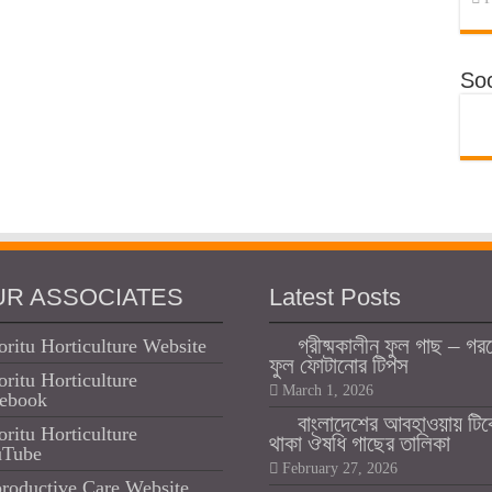
Soc
UR ASSOCIATES
Latest Posts
গ্রীষ্মকালীন ফুল গাছ – গর
oritu Horticulture Website
ফুল ফোটানোর টিপস
oritu Horticulture
March 1, 2026
ebook
বাংলাদেশের আবহাওয়ায় টি
oritu Horticulture
থাকা ঔষধি গাছের তালিকা
uTube
February 27, 2026
roductive Care Website