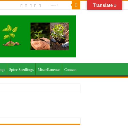
Translate »
ings
Spice Seedlings
Miscellaneous
Contact