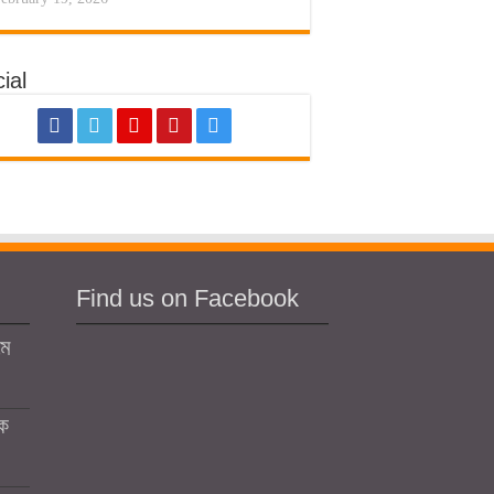
ial
Find us on Facebook
মে
কে