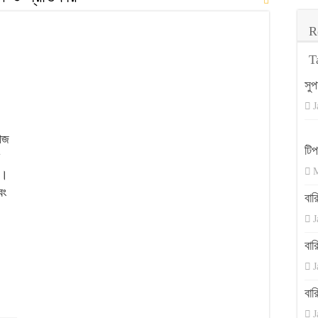
য় ও নিয়ম
R
T
সুপ
J
বীজ
টি
ি
M
ন।
বং
বা
J
র
ল
বা
J
বা
J