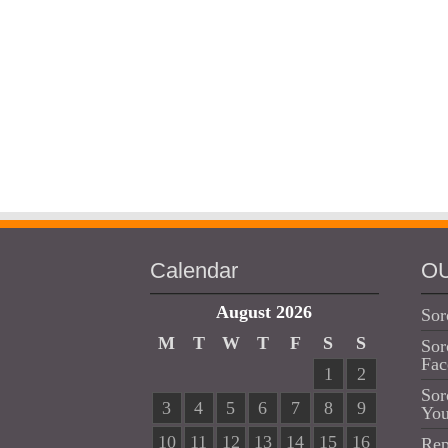
Calendar
O
August 2026
Sor
M
T
W
T
F
S
S
Sor
Fac
1
2
Sor
3
4
5
6
7
8
9
Yo
10
11
12
13
14
15
16
Rep