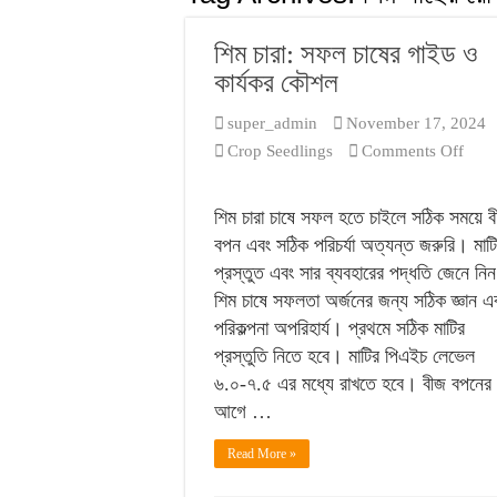
বনজ গাছ রোপণের সম
শিম চারা: সফল চাষের গাইড ও
কার্যকর কৌশল
super_admin
November 17, 2024
on
Crop Seedlings
Comments Off
শিম
চারা:
শিম চারা চাষে সফল হতে চাইলে সঠিক সময়ে 
সফল
বপন এবং সঠিক পরিচর্যা অত্যন্ত জরুরি। মাট
চাষের
প্রস্তুত এবং সার ব্যবহারের পদ্ধতি জেনে নি
গাইড
শিম চাষে সফলতা অর্জনের জন্য সঠিক জ্ঞান এ
ও
পরিকল্পনা অপরিহার্য। প্রথমে সঠিক মাটির
কার্যক
প্রস্তুতি নিতে হবে। মাটির পিএইচ লেভেল
কৌশ
৬.০-৭.৫ এর মধ্যে রাখতে হবে। বীজ বপনের
আগে …
Read More »