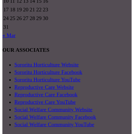
10
11
12
13
14
15
16
17
18
19
20
21
22
23
24
25
26
27
28
29
30
31
« Mar
OUR ASSOCIATES
Sororitu Horticulture Website
Sororitu Horticulture Facebook
Sororitu Horticulture YouTube
Reproductive Care Website
Reproductive Care Facebook
Reproductive Care YouTube
Social Welfare Community Website
Social Welfare Community Facebook
Social Welfare Community YouTube