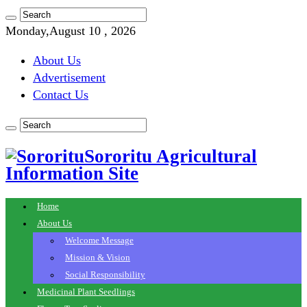
Monday,August 10 , 2026
About Us
Advertisement
Contact Us
Sororitu Agricultural
Information Site
Home
About Us
Welcome Message
Mission & Vision
Social Responsibility
Medicinal Plant Seedlings