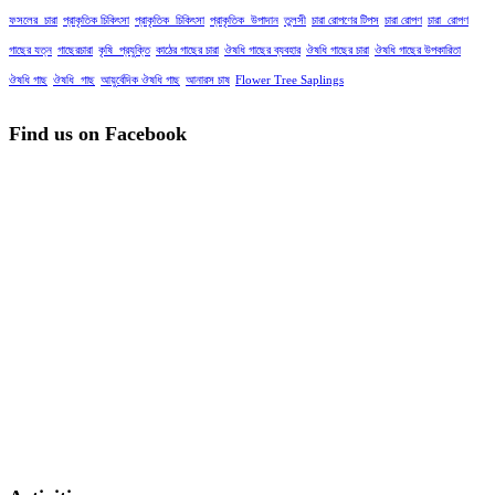
ফসলের_চারা
প্রাকৃতিক চিকিৎসা
প্রাকৃতিক_চিকিৎসা
প্রাকৃতিক_উপাদান
তুলসী
চারা রোপণের টিপস
চারা রোপণ
চারা_রোপণ
গাছের যত্ন
গাছেরচারা
কৃষি_প্রযুক্তি
কাঠের গাছের চারা
ঔষধি গাছের ব্যবহার
ঔষধি গাছের চারা
ঔষধি গাছের উপকারিতা
ঔষধি গাছ
ঔষধি_গাছ
আয়ুর্বেদিক ঔষধি গাছ
আনারস চাষ
Flower Tree Saplings
Find us on Facebook