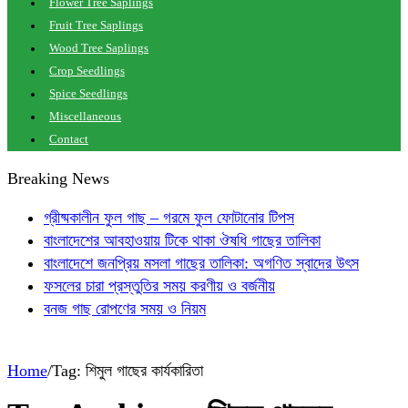
Flower Tree Saplings
Fruit Tree Saplings
Wood Tree Saplings
Crop Seedlings
Spice Seedlings
Miscellaneous
Contact
Breaking News
গ্রীষ্মকালীন ফুল গাছ – গরমে ফুল ফোটানোর টিপস
বাংলাদেশের আবহাওয়ায় টিকে থাকা ঔষধি গাছের তালিকা
বাংলাদেশে জনপ্রিয় মসলা গাছের তালিকা: অগণিত স্বাদের উৎস
ফসলের চারা প্রস্তুতির সময় করণীয় ও বর্জনীয়
বনজ গাছ রোপণের সময় ও নিয়ম
Home
/
Tag:
শিমুল গাছের কার্যকারিতা