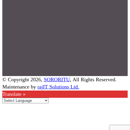
© Copyright 2026,
SORORITU
, All Rights Reserved.
Maintenance by
rajIT Solutions Ltd.
Translate »