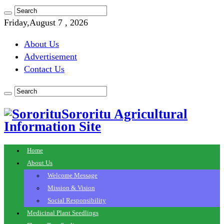
Friday,August 7 , 2026
About Us
Advertisement
Contact Us
Sororitu Agricultural
Information Site
Home
About Us
Welcome Message
Mission & Vision
Social Responsibility
Medicinal Plant Seedlings