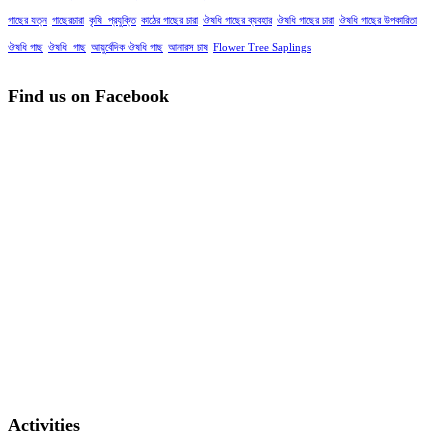
গাছের যত্ন
গাছেরচারা
কৃষি_প্রযুক্তি
কাঠের গাছের চারা
ঔষধি গাছের ব্যবহার
ঔষধি গাছের চারা
ঔষধি গাছের উপকারিতা
ঔষধি গাছ
ঔষধি_গাছ
আয়ুর্বেদিক ঔষধি গাছ
আনারস চাষ
Flower Tree Saplings
Find us on Facebook
Activities