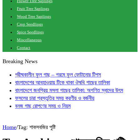
Flower Tree Saplings
Fruit Tree Saplings
Wood Tree Saplings
Crop Seedlings
Spice Seedlings
Miscellaneous
Contact
Breaking News
গ্রীষ্মকালীন ফুল গাছ – গরমে ফুল ফোটানোর টিপস
বাংলাদেশের আবহাওয়ায় টিকে থাকা ঔষধি গাছের তালিকা
বাংলাদেশে জনপ্রিয় মসলা গাছের তালিকা: অগণিত স্বাদের উৎস
ফসলের চারা প্রস্তুতির সময় করণীয় ও বর্জনীয়
বনজ গাছ রোপণের সময় ও নিয়ম
Home
/
Tag:
শাকসবজির পুষ্টি