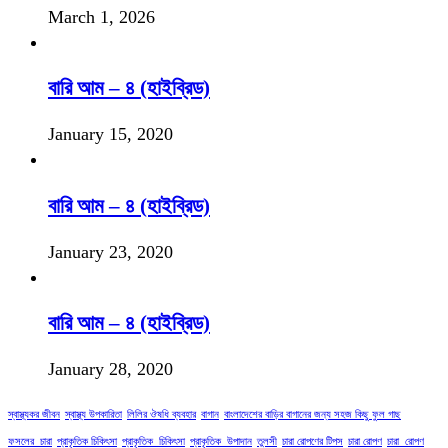
March 1, 2026
বারি আম – ৪ (হাইব্রিড)
January 15, 2020
বারি আম – ৪ (হাইব্রিড)
January 23, 2020
বারি আম – ৪ (হাইব্রিড)
January 28, 2020
স্বাস্থ্যকর জীবন
স্বাস্থ্য উপকারিতা
লিলির ঔষধি ব্যবহার
বাগান
বাংলাদেশের বাড়ির বাগানের জন্য সহজ কিছু ফুল গাছ
ফসলের_চারা
প্রাকৃতিক চিকিৎসা
প্রাকৃতিক_চিকিৎসা
প্রাকৃতিক_উপাদান
তুলসী
চারা রোপণের টিপস
চারা রোপণ
চারা_রোপণ