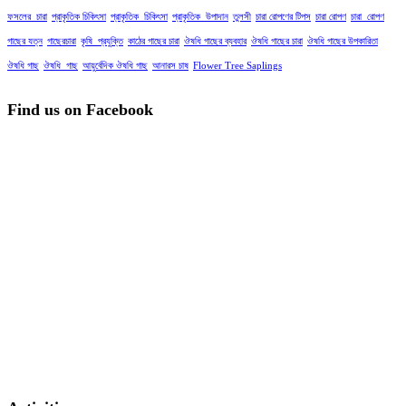
ফসলের_চারা
প্রাকৃতিক চিকিৎসা
প্রাকৃতিক_চিকিৎসা
প্রাকৃতিক_উপাদান
তুলসী
চারা রোপণের টিপস
চারা রোপণ
চারা_রোপণ
গাছের যত্ন
গাছেরচারা
কৃষি_প্রযুক্তি
কাঠের গাছের চারা
ঔষধি গাছের ব্যবহার
ঔষধি গাছের চারা
ঔষধি গাছের উপকারিতা
ঔষধি গাছ
ঔষধি_গাছ
আয়ুর্বেদিক ঔষধি গাছ
আনারস চাষ
Flower Tree Saplings
Find us on Facebook