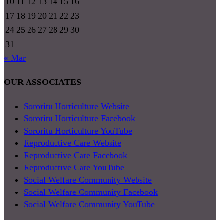
10
11
12
13
14
15
16
17
18
19
20
21
22
23
24
25
26
27
28
29
30
31
« Mar
OUR ASSOCIATES
Sororitu Horticulture Website
Sororitu Horticulture Facebook
Sororitu Horticulture YouTube
Reproductive Care Website
Reproductive Care Facebook
Reproductive Care YouTube
Social Welfare Community Website
Social Welfare Community Facebook
Social Welfare Community YouTube