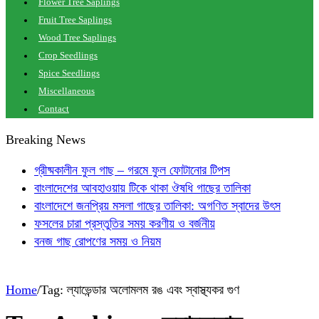
Flower Tree Saplings
Fruit Tree Saplings
Wood Tree Saplings
Crop Seedlings
Spice Seedlings
Miscellaneous
Contact
Breaking News
গ্রীষ্মকালীন ফুল গাছ – গরমে ফুল ফোটানোর টিপস
বাংলাদেশের আবহাওয়ায় টিকে থাকা ঔষধি গাছের তালিকা
বাংলাদেশে জনপ্রিয় মসলা গাছের তালিকা: অগণিত স্বাদের উৎস
ফসলের চারা প্রস্তুতির সময় করণীয় ও বর্জনীয়
বনজ গাছ রোপণের সময় ও নিয়ম
Home
/
Tag:
ল্যাভেন্ডার অলোমলম রঙ এবং স্বাস্থ্যকর গুণ