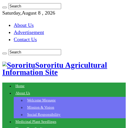
Saturday,August 8 , 2026
About Us
Advertisement
Contact Us
Sororitu Agricultural
Information Site
Home
About Us
Welcome Message
Mission & Vision
Social Responsibility
Medicinal Plant Seedlings