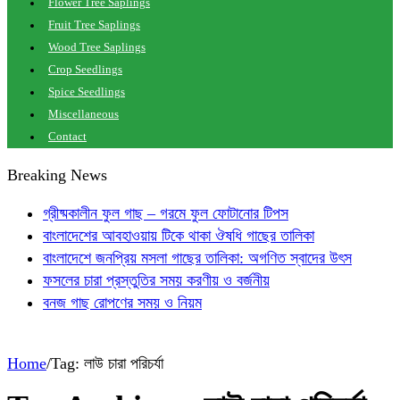
Flower Tree Saplings
Fruit Tree Saplings
Wood Tree Saplings
Crop Seedlings
Spice Seedlings
Miscellaneous
Contact
Breaking News
গ্রীষ্মকালীন ফুল গাছ – গরমে ফুল ফোটানোর টিপস
বাংলাদেশের আবহাওয়ায় টিকে থাকা ঔষধি গাছের তালিকা
বাংলাদেশে জনপ্রিয় মসলা গাছের তালিকা: অগণিত স্বাদের উৎস
ফসলের চারা প্রস্তুতির সময় করণীয় ও বর্জনীয়
বনজ গাছ রোপণের সময় ও নিয়ম
Home
/
Tag:
লাউ চারা পরিচর্যা