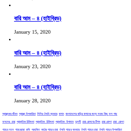
বারি আম – ৪ (হাইব্রিড)
January 15, 2020
বারি আম – ৪ (হাইব্রিড)
January 23, 2020
বারি আম – ৪ (হাইব্রিড)
January 28, 2020
স্বাস্থ্যকর জীবন
স্বাস্থ্য উপকারিতা
লিলির ঔষধি ব্যবহার
বাগান
বাংলাদেশের বাড়ির বাগানের জন্য সহজ কিছু ফুল গাছ
ফসলের_চারা
প্রাকৃতিক চিকিৎসা
প্রাকৃতিক_চিকিৎসা
প্রাকৃতিক_উপাদান
তুলসী
চারা রোপণের টিপস
চারা রোপণ
চারা_রোপণ
গাছের যত্ন
গাছেরচারা
কৃষি_প্রযুক্তি
কাঠের গাছের চারা
ঔষধি গাছের ব্যবহার
ঔষধি গাছের চারা
ঔষধি গাছের উপকারিতা