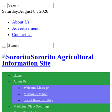
Saturday,August 8 , 2026
About Us
Advertisement
Contact Us
Sororitu Agricultural
Information Site
Home
About Us
Welcome Message
Mission & Vision
Social Responsibility
Medicinal Plant Seedlings