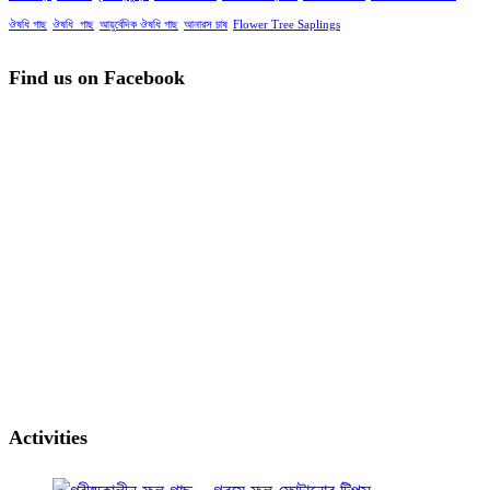
ঔষধি গাছ
ঔষধি_গাছ
আয়ুর্বেদিক ঔষধি গাছ
আনারস চাষ
Flower Tree Saplings
Find us on Facebook
Activities