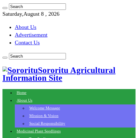
Saturday,August 8 , 2026
About Us
Advertisement
Contact Us
Sororitu Agricultural
Information Site
Home
About Us
Welcome Message
Mission & Vision
Social Responsibility
Medicinal Plant Seedlings