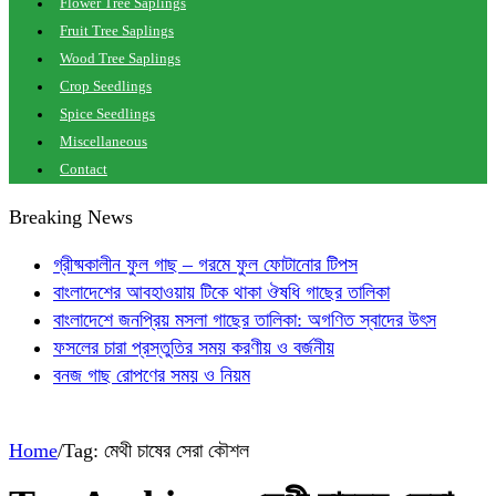
Flower Tree Saplings
Fruit Tree Saplings
Wood Tree Saplings
Crop Seedlings
Spice Seedlings
Miscellaneous
Contact
Breaking News
গ্রীষ্মকালীন ফুল গাছ – গরমে ফুল ফোটানোর টিপস
বাংলাদেশের আবহাওয়ায় টিকে থাকা ঔষধি গাছের তালিকা
বাংলাদেশে জনপ্রিয় মসলা গাছের তালিকা: অগণিত স্বাদের উৎস
ফসলের চারা প্রস্তুতির সময় করণীয় ও বর্জনীয়
বনজ গাছ রোপণের সময় ও নিয়ম
Home
/
Tag:
মেথী চাষের সেরা কৌশল