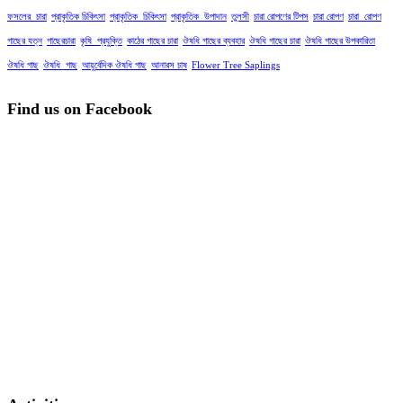
ফসলের_চারা
প্রাকৃতিক চিকিৎসা
প্রাকৃতিক_চিকিৎসা
প্রাকৃতিক_উপাদান
তুলসী
চারা রোপণের টিপস
চারা রোপণ
চারা_রোপণ
গাছের যত্ন
গাছেরচারা
কৃষি_প্রযুক্তি
কাঠের গাছের চারা
ঔষধি গাছের ব্যবহার
ঔষধি গাছের চারা
ঔষধি গাছের উপকারিতা
ঔষধি গাছ
ঔষধি_গাছ
আয়ুর্বেদিক ঔষধি গাছ
আনারস চাষ
Flower Tree Saplings
Find us on Facebook