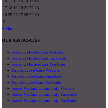
10
11
12
13
14
15
16
17
18
19
20
21
22
23
24
25
26
27
28
29
30
31
« Mar
OUR ASSOCIATES
Sororitu Horticulture Website
Sororitu Horticulture Facebook
Sororitu Horticulture YouTube
Reproductive Care Website
Reproductive Care Facebook
Reproductive Care YouTube
Social Welfare Community Website
Social Welfare Community Facebook
Social Welfare Community YouTube