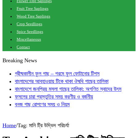
Flower Tree Saplings
Fruit Tree Saplings
Wood Tree Saplings
Crop Seedlings
Spice Seedlings
Miscellaneous
Contact
Breaking News
গ্রীষ্মকালীন ফুল গাছ – গরমে ফুল ফোটানোর টিপস
বাংলাদেশের আবহাওয়ায় টিকে থাকা ঔষধি গাছের তালিকা
বাংলাদেশে জনপ্রিয় মসলা গাছের তালিকা: অগণিত স্বাদের উৎস
ফসলের চারা প্রস্তুতির সময় করণীয় ও বর্জনীয়
বনজ গাছ রোপণের সময় ও নিয়ম
Home
/
Tag:
মানি ট্রি উদ্ভিদ পরিচর্যা