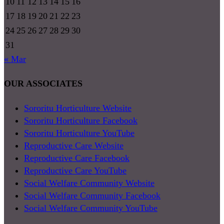
10
11
12
13
14
15
16
17
18
19
20
21
22
23
24
25
26
27
28
29
30
31
« Mar
OUR ASSOCIATES
Sororitu Horticulture Website
Sororitu Horticulture Facebook
Sororitu Horticulture YouTube
Reproductive Care Website
Reproductive Care Facebook
Reproductive Care YouTube
Social Welfare Community Website
Social Welfare Community Facebook
Social Welfare Community YouTube