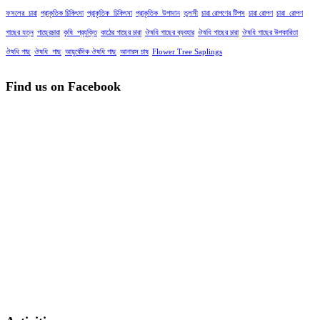
ফসলের_চারা
প্রাকৃতিক চিকিৎসা
প্রাকৃতিক_চিকিৎসা
প্রাকৃতিক_উপাদান
তুলসী
চারা রোপণের টিপস
চারা রোপণ
চারা_রোপণ
গাছের যত্ন
গাছেরচারা
কৃষি_প্রযুক্তি
কাঠের গাছের চারা
ঔষধি গাছের ব্যবহার
ঔষধি গাছের চারা
ঔষধি গাছের উপকারিতা
ঔষধি গাছ
ঔষধি_গাছ
আয়ুর্বেদিক ঔষধি গাছ
আনারস চাষ
Flower Tree Saplings
Find us on Facebook