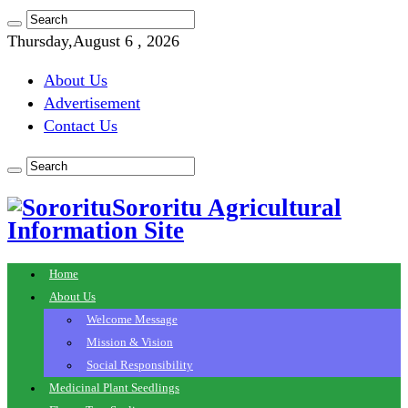
Thursday,August 6 , 2026
About Us
Advertisement
Contact Us
Sororitu Agricultural
Information Site
Home
About Us
Welcome Message
Mission & Vision
Social Responsibility
Medicinal Plant Seedlings