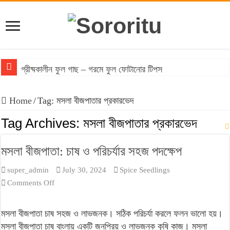
গ্রীষ্মকালীন ফুল গাছ – গরমে ফুল ফোটানোর টিপস
বাংলাদেশের আবহাওয়ায় টিকে থাকা ঔষধি গাছের তালিকা
Home
/
Tag:
মসলা বীজপাতার প্রকারভেদ
বাংলাদেশে জনপ্রিয় মসলা গাছের তালিকা: অগণিত স্বাদের উৎস
Tag Archives:
মসলা বীজপাতার প্রকারভেদ
ফসলের চারা প্রস্তুতির সময় করণীয় ও বর্জনীয়
মসলা বীজপাতা: চাষ ও পরিচর্যার সহজ পদক্ষেপ
বনজ গাছ রোপণের সময় ও নিয়ম
super_admin
July 30, 2024
Spice Seedlings
on
Comments Off
মসলা
বীজপাতা:
মসলা বীজপাতা চাষ সহজ ও লাভজনক। সঠিক পরিচর্যা করলে ফলন ভালো হয়।
চাষ
মসলা বীজপাতা চাষ বাংলায় একটি জনপ্রিয় ও লাভজনক কৃষি কাজ। মসলা