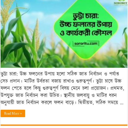
ফলনের
উপায়
ও
কার্যকরী
কৌশল
ভুট্টা চারা: উচ্চ ফলনের উপায় হলো সঠিক জাত নির্বাচন ও পর্যাপ্ত
সেচ প্রদান। মাটির উর্বরতা বজায় রাখাও গুরুত্বপূর্ণ। ভুট্টা চাষে উচ্চ
ফলন পেতে হলে কিছু গুরুত্বপূর্ণ বিষয় মেনে চলা প্রয়োজন। প্রথমত,
উপযুক্ত জাত নির্বাচন করা উচিত। স্থানীয় জলবায়ু ও মাটির ধরন
অনুযায়ী জাত নির্বাচন করলে ফলন বাড়ে। দ্বিতীয়ত, সঠিক সময়ে …
Read More »