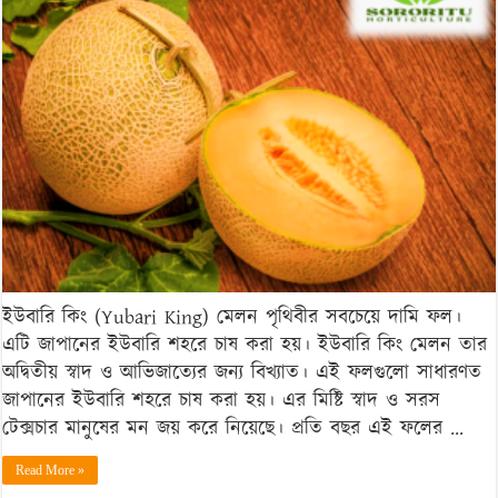
(Yubari
King):
পৃথিবীর
সবচেয়ে
দামি
ফল
এটি!
ইউবারি কিং (Yubari King) মেলন পৃথিবীর সবচেয়ে দামি ফল।
এটি জাপানের ইউবারি শহরে চাষ করা হয়। ইউবারি কিং মেলন তার
অদ্বিতীয় স্বাদ ও আভিজাত্যের জন্য বিখ্যাত। এই ফলগুলো সাধারণত
জাপানের ইউবারি শহরে চাষ করা হয়। এর মিষ্টি স্বাদ ও সরস
টেক্সচার মানুষের মন জয় করে নিয়েছে। প্রতি বছর এই ফলের …
Read More »