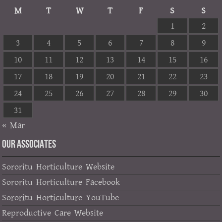
M
T
W
T
F
S
S
1
2
3
4
5
6
7
8
9
10
11
12
13
14
15
16
17
18
19
20
21
22
23
24
25
26
27
28
29
30
31
« Mar
OUR ASSOCIATES
Sororitu Horticulture Website
Sororitu Horticulture Facebook
Sororitu Horticulture YouTube
Reproductive Care Website