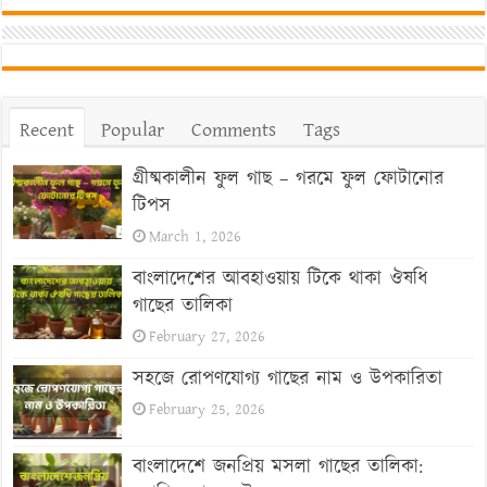
Recent
Popular
Comments
Tags
গ্রীষ্মকালীন ফুল গাছ – গরমে ফুল ফোটানোর
টিপস
March 1, 2026
বাংলাদেশের আবহাওয়ায় টিকে থাকা ঔষধি
গাছের তালিকা
February 27, 2026
সহজে রোপণযোগ্য গাছের নাম ও উপকারিতা
February 25, 2026
বাংলাদেশে জনপ্রিয় মসলা গাছের তালিকা: