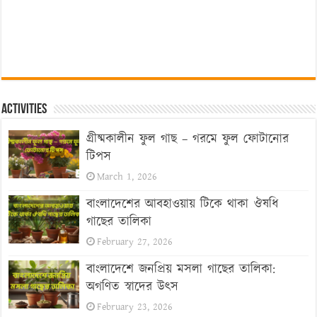
Activities
গ্রীষ্মকালীন ফুল গাছ – গরমে ফুল ফোটানোর
টিপস
March 1, 2026
বাংলাদেশের আবহাওয়ায় টিকে থাকা ঔষধি
গাছের তালিকা
February 27, 2026
বাংলাদেশে জনপ্রিয় মসলা গাছের তালিকা:
অগণিত স্বাদের উৎস
February 23, 2026