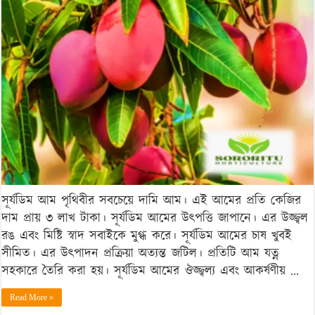
দামি
আম
‘সূর্যডিম’:
এর
দামের
রহস্য
উন্মোচন!
সূর্যডিম আম পৃথিবীর সবচেয়ে দামি আম। এই আমের প্রতি কেজির
দাম প্রায় ৩ লাখ টাকা। সূর্যডিম আমের উৎপত্তি জাপানে। এর উজ্জ্বল
রঙ এবং মিষ্টি স্বাদ সবাইকে মুগ্ধ করে। সূর্যডিম আমের চাষ খুবই
সীমিত। এর উৎপাদন প্রক্রিয়া অত্যন্ত জটিল। প্রতিটি আম যত্ন
সহকারে তৈরি করা হয়। সূর্যডিম আমের ঔজ্জ্বল্য এবং আকর্ষণীয় …
Read More »