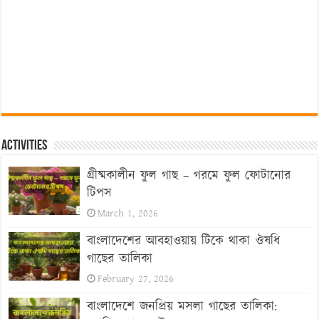
Activities
গ্রীষ্মকালীন ফুল গাছ – গরমে ফুল ফোটানোর
টিপস
March 1, 2026
বাংলাদেশের আবহাওয়ায় টিকে থাকা ঔষধি
গাছের তালিকা
February 27, 2026
বাংলাদেশে জনপ্রিয় মসলা গাছের তালিকা: