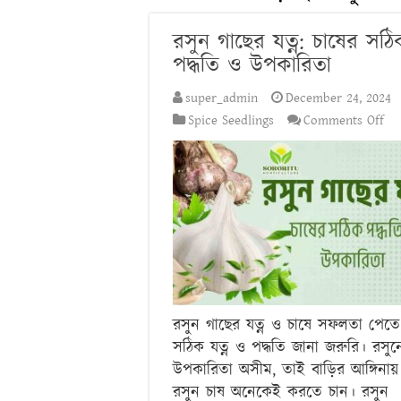
রসুন গাছের যত্ন: চাষের সঠি
পদ্ধতি ও উপকারিতা
super_admin
December 24, 2024
on
Spice Seedlings
Comments Off
রসু
গাছ
যত্ন
চাষ
সঠ
পদ্
ও
উপ
রসুন গাছের যত্ন ও চাষে সফলতা পেতে
সঠিক যত্ন ও পদ্ধতি জানা জরুরি। রসুন
উপকারিতা অসীম, তাই বাড়ির আঙ্গিনায়
রসুন চাষ অনেকেই করতে চান। রসুন