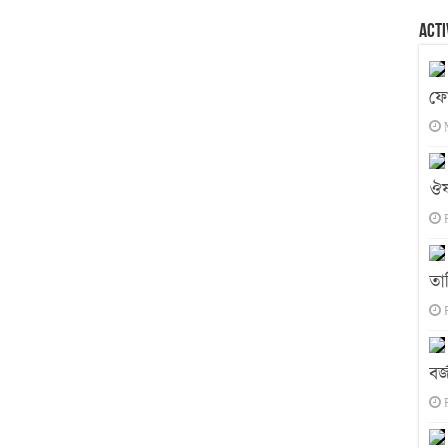
Acti
ফো
ঔষ
তা
বর্