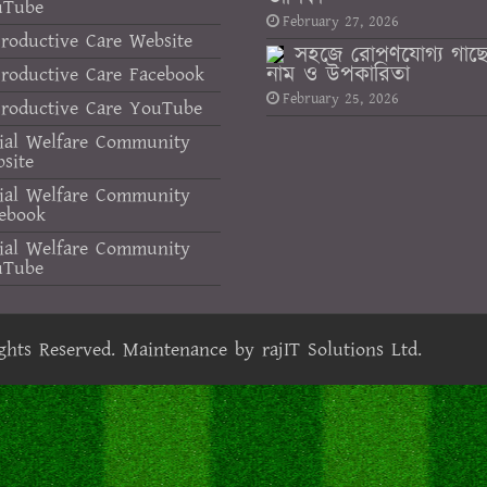
uTube
February 27, 2026
roductive Care Website
সহজে রোপণযোগ্য গাছ
নাম ও উপকারিতা
roductive Care Facebook
February 25, 2026
roductive Care YouTube
ial Welfare Community
site
ial Welfare Community
ebook
ial Welfare Community
uTube
ights Reserved. Maintenance by
rajIT Solutions Ltd.