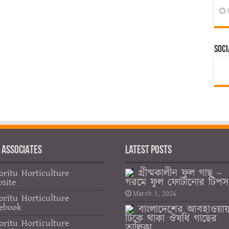
Soci
 ASSOCIATES
Latest Posts
গ্রীষ্মকালীন ফুল গাছ –
oritu Horticulture
গরমে ফুল ফোটানোর টিপস
site
March 1, 2026
oritu Horticulture
ebook
বাংলাদেশের আবহাওয়া
টিকে থাকা ঔষধি গাছের
oritu Horticulture
তালিকা