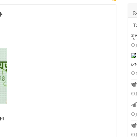
ক
R
T
সু
ন
ের
:
ফো
ের
িক
বা
ধতি
কারিতা
বা
ের
বা