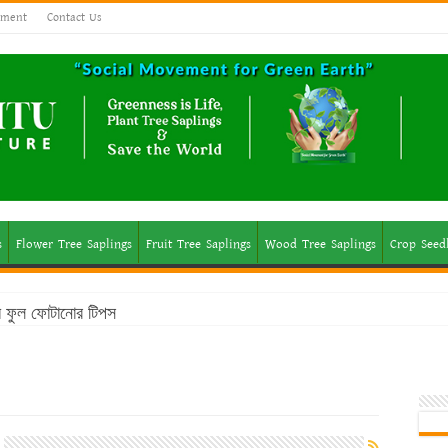
ement
Contact Us
s
Flower Tree Saplings
Fruit Tree Saplings
Wood Tree Saplings
Crop Seed
মে ফুল ফোটানোর টিপস