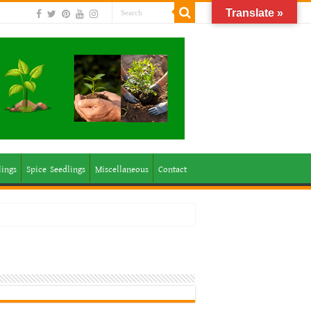
Translate »
lings
Spice Seedlings
Miscellaneous
Contact