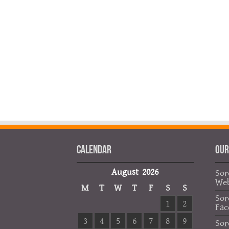
Calendar
OUR
August 2026
Sor
Web
M
T
W
T
F
S
S
Sor
1
2
Fac
3
4
5
6
7
8
9
Sor