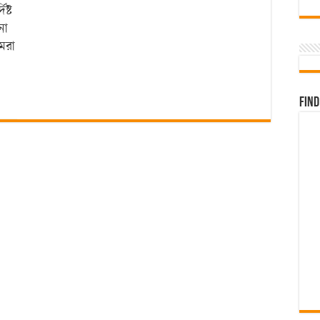
ষ্ট
না
মরা
Find