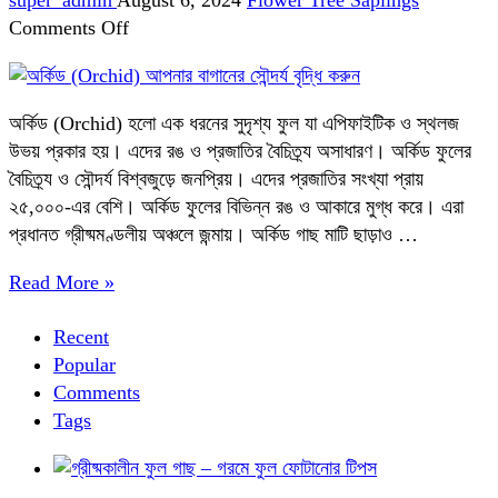
super_admin
August 6, 2024
Flower Tree Saplings
on
Comments Off
অর্কিড
(Orchid):
আপনার
অর্কিড (Orchid) হলো এক ধরনের সুদৃশ্য ফুল যা এপিফাইটিক ও স্থলজ
বাগানের
উভয় প্রকার হয়। এদের রঙ ও প্রজাতির বৈচিত্র্য অসাধারণ। অর্কিড ফুলের
সৌন্দর্য
বৈচিত্র্য ও সৌন্দর্য বিশ্বজুড়ে জনপ্রিয়। এদের প্রজাতির সংখ্যা প্রায়
বৃদ্ধি
২৫,০০০-এর বেশি। অর্কিড ফুলের বিভিন্ন রঙ ও আকারে মুগ্ধ করে। এরা
করুন
প্রধানত গ্রীষ্মমণ্ডলীয় অঞ্চলে জন্মায়। অর্কিড গাছ মাটি ছাড়াও …
Read More »
Recent
Popular
Comments
Tags