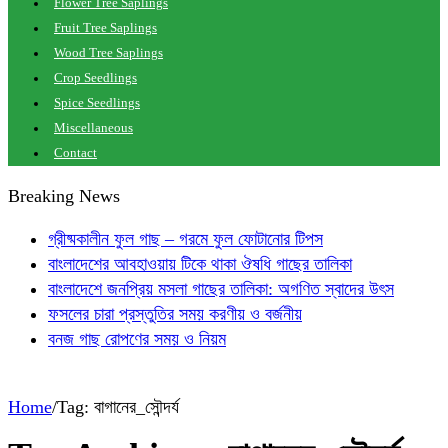
Flower Tree Saplings
Fruit Tree Saplings
Wood Tree Saplings
Crop Seedlings
Spice Seedlings
Miscellaneous
Contact
Breaking News
গ্রীষ্মকালীন ফুল গাছ – গরমে ফুল ফোটানোর টিপস
বাংলাদেশের আবহাওয়ায় টিকে থাকা ঔষধি গাছের তালিকা
বাংলাদেশে জনপ্রিয় মসলা গাছের তালিকা: অগণিত স্বাদের উৎস
ফসলের চারা প্রস্তুতির সময় করণীয় ও বর্জনীয়
বনজ গাছ রোপণের সময় ও নিয়ম
Home
/
Tag:
বাগানের_সৌন্দর্য