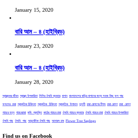
January 15, 2020
বারি আম – ৪ (হাইব্রিড)
January 23, 2020
বারি আম – ৪ (হাইব্রিড)
January 28, 2020
স্বাস্থ্যকর জীবন
স্বাস্থ্য উপকারিতা
লিলির ঔষধি ব্যবহার
বাগান
বাংলাদেশের বাড়ির বাগানের জন্য সহজ কিছু ফুল গাছ
ফসলের_চারা
প্রাকৃতিক চিকিৎসা
প্রাকৃতিক_চিকিৎসা
প্রাকৃতিক_উপাদান
তুলসী
চারা রোপণের টিপস
চারা রোপণ
চারা_রোপণ
গাছের যত্ন
গাছেরচারা
কৃষি_প্রযুক্তি
কাঠের গাছের চারা
ঔষধি গাছের ব্যবহার
ঔষধি গাছের চারা
ঔষধি গাছের উপকারিতা
ঔষধি গাছ
ঔষধি_গাছ
আয়ুর্বেদিক ঔষধি গাছ
আনারস চাষ
Flower Tree Saplings
Find us on Facebook