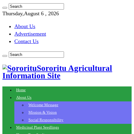
Thursday,August 6 , 2026
About Us
Advertisement
Contact Us
Sororitu Agricultural
Information Site
Home
About Us
Welcome Message
Mission & Vision
Social Responsibility
Medicinal Plant Seedlings