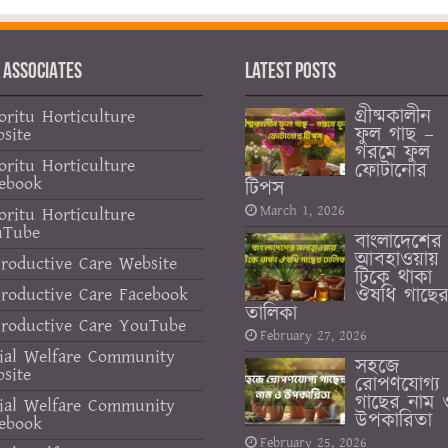
 ASSOCIATES
Latest Posts
গ্রীষ্মকালীন
oritu Horticulture
ফুল গাছ –
site
গরমে ফুল
oritu Horticulture
ফোটানোর
ebook
টিপস
March 1, 2026
oritu Horticulture
uTube
বাংলাদেশের
আবহাওয়ায়
roductive Care Website
টিকে থাকা
ঔষধি গাছে
roductive Care Facebook
তালিকা
roductive Care YouTube
February 27, 2026
ial Welfare Community
সহজে
site
রোপণযোগ্য
গাছের নাম 
ial Welfare Community
উপকারিতা
ebook
February 25, 2026