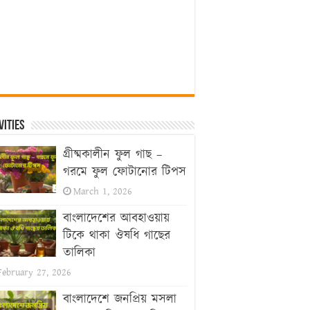
vities
গ্রীষ্মকালীন ফুল গাছ –
গরমে ফুল ফোটানোর টিপস
March 1, 2026
বাংলাদেশের আবহাওয়ায়
টিকে থাকা ঔষধি গাছের
তালিকা
February 27, 2026
বাংলাদেশে জনপ্রিয় মসলা