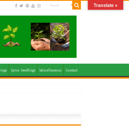
Translate »
lings
Spice Seedlings
Miscellaneous
Contact