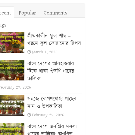
ecent
Popular
Comments
ags
গ্রীষ্মকালীন ফুল গাছ –
গরমে ফুল ফোটানোর টিপস
March 1, 2026
বাংলাদেশের আবহাওয়ায়
টিকে থাকা ঔষধি গাছের
তালিকা
February 27, 2026
সহজে রোপণযোগ্য গাছের
নাম ও উপকারিতা
February 25, 2026
বাংলাদেশে জনপ্রিয় মসলা
গাছের তালিকা: অগণিত