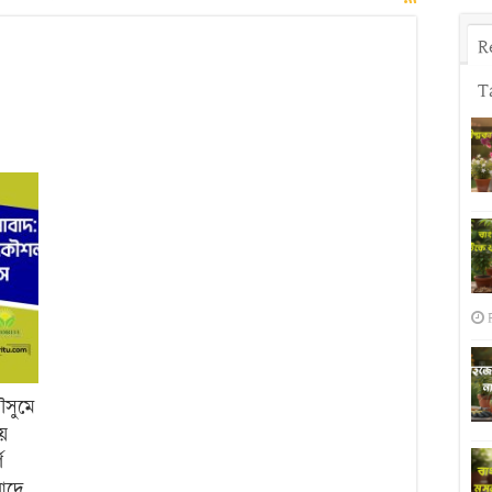
R
T
ার
াবাদ
min):
ভজনক
শল
পস
ৌসুমে
য়
ণ
বাদে