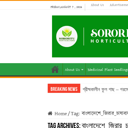
About Us
Advertiseme
FRIDAY,AUGUST 7 , 2026
About Us
Medicinal Plant Seedling
গ্রীষ্মকালীন ফুল গাছ – গর
Breaking News
Home
/
Tag:
বাংলাদেশে_জিরার_চাষাবা
Tag Archives:
বাংলাদেশে_জিরার_চ