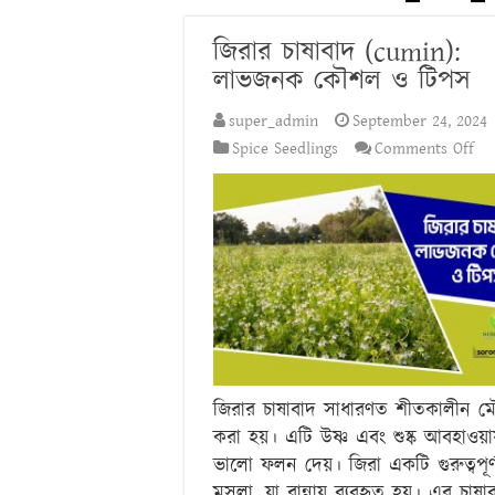
জিরার চাষাবাদ (cumin):
লাভজনক কৌশল ও টিপস
super_admin
September 24, 2024
on
Spice Seedlings
Comments Off
জির
চাষ
(cu
লা
কৌ
ও
টি
জিরার চাষাবাদ সাধারণত শীতকালীন ম
করা হয়। এটি উষ্ণ এবং শুষ্ক আবহাওয়া
ভালো ফলন দেয়। জিরা একটি গুরুত্বপূর্
মসলা, যা রান্নায় ব্যবহৃত হয়। এর চাষা