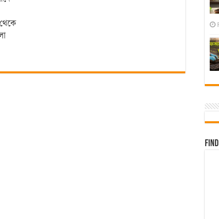
 থেকে
লো
Find