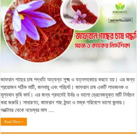
পদ্ধতি:
সহজ
ও
কার্যকর
নির্দেশিকা
জাফরান গাছের চাষ পদ্ধতি অত্যন্ত সুক্ষ্ম ও যত্নসহকারে করতে হয়। এর জন্য
প্রয়োজন সঠিক মাটি, জলবায়ু এবং পরিচর্যা। জাফরান চাষ একটি লাভজনক ও
মূল্যবান কৃষি কার্য। এর জন্য প্রথমেই উর্বর ও ভালো ড্রেনেজযুক্ত মাটি নির্বাচন
করা জরুরি। সাধারণত, জাফরান গাছ ঠান্ডা ও শুষ্ক পরিবেশে ভালো জন্মায়।
অক্টোবর থেকে নভেম্বর মাস …
Read More »