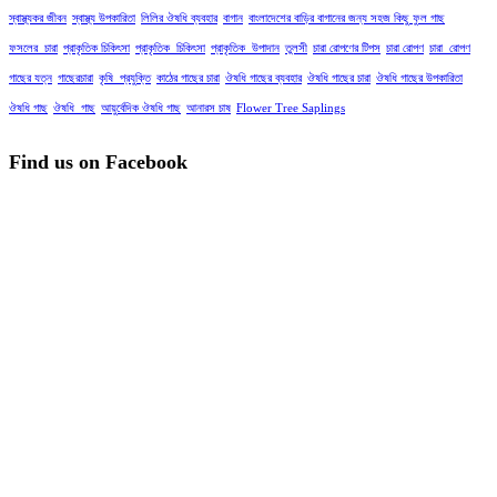
স্বাস্থ্যকর জীবন
স্বাস্থ্য উপকারিতা
লিলির ঔষধি ব্যবহার
বাগান
বাংলাদেশের বাড়ির বাগানের জন্য সহজ কিছু ফুল গাছ
ফসলের_চারা
প্রাকৃতিক চিকিৎসা
প্রাকৃতিক_চিকিৎসা
প্রাকৃতিক_উপাদান
তুলসী
চারা রোপণের টিপস
চারা রোপণ
চারা_রোপণ
গাছের যত্ন
গাছেরচারা
কৃষি_প্রযুক্তি
কাঠের গাছের চারা
ঔষধি গাছের ব্যবহার
ঔষধি গাছের চারা
ঔষধি গাছের উপকারিতা
ঔষধি গাছ
ঔষধি_গাছ
আয়ুর্বেদিক ঔষধি গাছ
আনারস চাষ
Flower Tree Saplings
Find us on Facebook