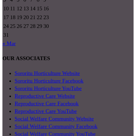
10
11
12
13
14
15
16
17
18
19
20
21
22
23
24
25
26
27
28
29
30
31
« Mar
OUR ASSOCIATES
Sororitu Horticulture Website
Sororitu Horticulture Facebook
Sororitu Horticulture YouTube
Reproductive Care Website
Reproductive Care Facebook
Reproductive Care YouTube
Social Welfare Community Website
Social Welfare Community Facebook
Social Welfare Community YouTube