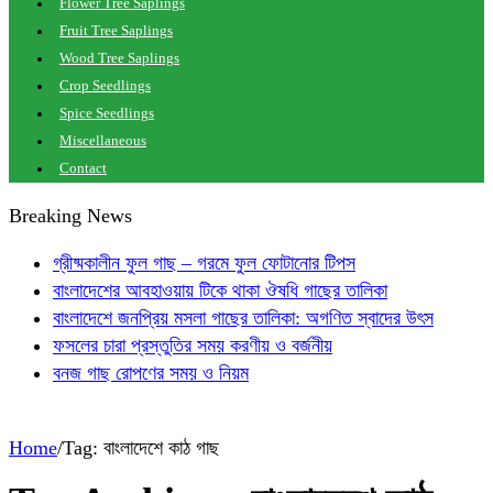
Flower Tree Saplings
Fruit Tree Saplings
Wood Tree Saplings
Crop Seedlings
Spice Seedlings
Miscellaneous
Contact
Breaking News
গ্রীষ্মকালীন ফুল গাছ – গরমে ফুল ফোটানোর টিপস
বাংলাদেশের আবহাওয়ায় টিকে থাকা ঔষধি গাছের তালিকা
বাংলাদেশে জনপ্রিয় মসলা গাছের তালিকা: অগণিত স্বাদের উৎস
ফসলের চারা প্রস্তুতির সময় করণীয় ও বর্জনীয়
বনজ গাছ রোপণের সময় ও নিয়ম
Home
/
Tag:
বাংলাদেশে কাঠ গাছ