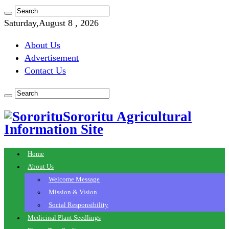
Saturday,August 8 , 2026
About Us
Advertisement
Contact Us
Sororitu Agricultural
Information Site
Home
About Us
Welcome Message
Mission & Vision
Social Responsibility
Medicinal Plant Seedlings