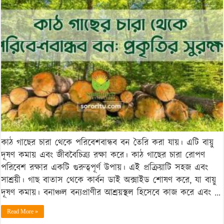
চারা
থেকে
পরিবেশবান্ধব
বন:
প্রকৃতির
সুরক্ষা
কাঠ গাছের চারা থেকে পরিবেশবান্ধব বন তৈরি করা যায়। এটি বায়ু
দূষণ কমায় এবং জীববৈচিত্র্য রক্ষা করে। কাঠ গাছের চারা রোপণ
পরিবেশ রক্ষার একটি গুরুত্বপূর্ণ উপায়। এই প্রক্রিয়াটি সহজ এবং
সাশ্রয়ী। গাছ বাতাস থেকে কার্বন ডাই অক্সাইড শোষণ করে, যা বায়ু
দূষণ কমায়। বনাঞ্চল বন্যপ্রাণীর আশ্রয়স্থল হিসেবে কাজ করে এবং …
Read More »