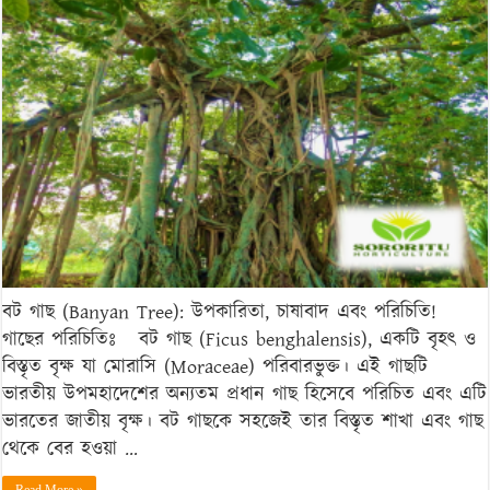
(Banyan
Tree):
উপকারিতা,
চাষাবাদ
এবং
পরিচিতি!
বট গাছ (Banyan Tree): উপকারিতা, চাষাবাদ এবং পরিচিতি!
গাছের পরিচিতিঃ বট গাছ (Ficus benghalensis), একটি বৃহৎ ও
বিস্তৃত বৃক্ষ যা মোরাসি (Moraceae) পরিবারভুক্ত। এই গাছটি
ভারতীয় উপমহাদেশের অন্যতম প্রধান গাছ হিসেবে পরিচিত এবং এটি
ভারতের জাতীয় বৃক্ষ। বট গাছকে সহজেই তার বিস্তৃত শাখা এবং গাছ
থেকে বের হওয়া …
Read More »