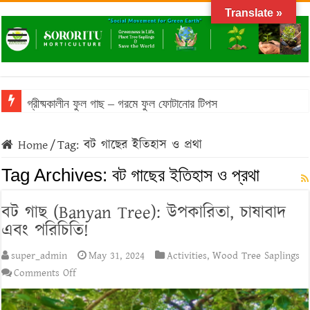
Translate »
গ্রীষ্মকালীন ফুল গাছ – গরমে ফুল ফোটানোর টিপস
Home
/
Tag:
বট গাছের ইতিহাস ও প্রথা
Tag Archives:
বট গাছের ইতিহাস ও প্রথা
বট গাছ (Banyan Tree): উপকারিতা, চাষাবাদ
এবং পরিচিতি!
super_admin
May 31, 2024
Activities
,
Wood Tree Saplings
on
Comments Off
বট
গাছ