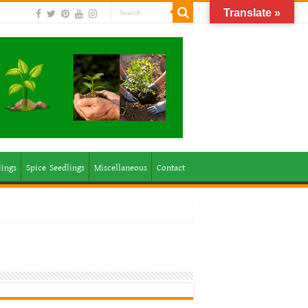
Translate »
lings
Spice Seedlings
Miscellaneous
Contact