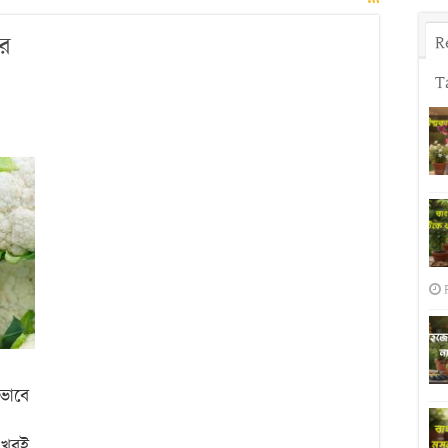
ের
R
T
কপি
:
টিকর
নের
পন
য
িভাবে
 খুবই