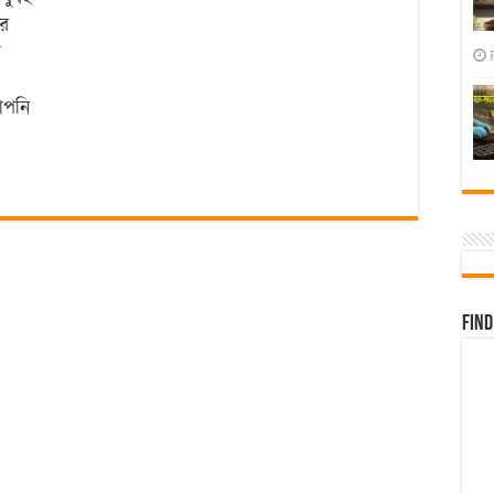
ার
গ
আপনি
Find