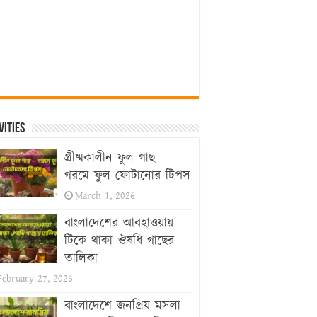
vities
গ্রীষ্মকালীন ফুল গাছ –
গরমে ফুল ফোটানোর টিপস
March 1, 2026
বাংলাদেশের আবহাওয়ায়
টিকে থাকা ঔষধি গাছের
তালিকা
February 27, 2026
বাংলাদেশে জনপ্রিয় মসলা