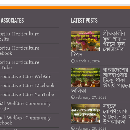
 ASSOCIATES
Latest Posts
গ্রীষ্মকালীন
oritu Horticulture
ফুল গাছ –
site
গরমে ফুল
oritu Horticulture
ফোটানোর
ebook
টিপস
March 1, 2026
oritu Horticulture
uTube
বাংলাদেশের
আবহাওয়ায়
roductive Care Website
টিকে থাকা
ঔষধি গাছে
roductive Care Facebook
তালিকা
roductive Care YouTube
February 27, 2026
ial Welfare Community
সহজে
site
রোপণযোগ্য
গাছের নাম 
ial Welfare Community
উপকারিতা
ebook
February 25, 2026