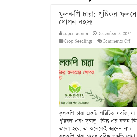
ফুলকপি চারা: পুষ্টিকর ফলন
গোপন রহস্য
super_admin
December 8, 2024
on
Crop Seedlings
Comments Off
ফুল
চারা
পুষ্
ফল
গো
রহস্
ফুলকপি চারা একটি পরিচিত সবজি, যা
পুষ্টিকর এবং সুস্বাদু। কিন্তু এর ফলন ক
ভালো হবে, তা অনেকেই জানেন না।
ফুলকপি চারা চাষের সঠিক পদ্ধতি জানা