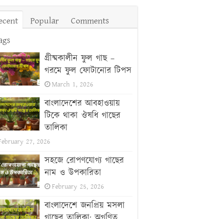
ecent
Popular
Comments
ags
গ্রীষ্মকালীন ফুল গাছ –
গরমে ফুল ফোটানোর টিপস
March 1, 2026
বাংলাদেশের আবহাওয়ায়
টিকে থাকা ঔষধি গাছের
তালিকা
February 27, 2026
সহজে রোপণযোগ্য গাছের
নাম ও উপকারিতা
February 25, 2026
বাংলাদেশে জনপ্রিয় মসলা
গাছের তালিকা: অগণিত