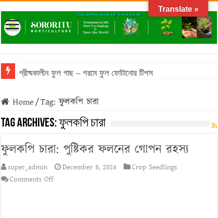
Translate »
গ্রীষ্মকালীন ফুল গাছ – গরমে ফুল ফোটানোর টিপস
বাংলাদেশের আবহাওয়ায় টিকে থাকা ঔষধি গাছের তালিকা
Home
/
Tag:
ফুলকপি চারা
বাংলাদেশে জনপ্রিয় মসলা গাছের তালিকা: অগণিত স্বাদের উৎস
Tag Archives:
ফুলকপি চারা
ফসলের চারা প্রস্তুতির সময় করণীয় ও বর্জনীয়
ফুলকপি চারা: পুষ্টিকর ফলনের গোপন রহস্য
বনজ গাছ রোপণের সময় ও নিয়ম
super_admin
December 8, 2024
Crop Seedlings
on
Comments Off
ফুলকপি
চারা:
পুষ্টিকর