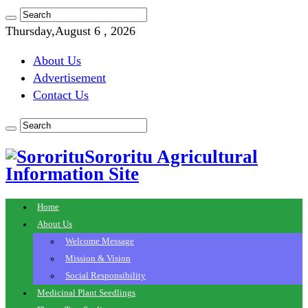
Thursday,August 6 , 2026
About Us
Advertisement
Contact Us
Sororitu Agricultural
Information Site
Home
About Us
Welcome Message
Mission & Vision
Social Responsibility
Medicinal Plant Seedlings