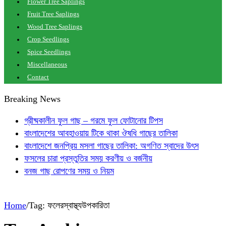
Flower Tree Saplings
Fruit Tree Saplings
Wood Tree Saplings
Crop Seedlings
Spice Seedlings
Miscellaneous
Contact
Breaking News
গ্রীষ্মকালীন ফুল গাছ – গরমে ফুল ফোটানোর টিপস
বাংলাদেশের আবহাওয়ায় টিকে থাকা ঔষধি গাছের তালিকা
বাংলাদেশে জনপ্রিয় মসলা গাছের তালিকা: অগণিত স্বাদের উৎস
ফসলের চারা প্রস্তুতির সময় করণীয় ও বর্জনীয়
বনজ গাছ রোপণের সময় ও নিয়ম
Home
/
Tag:
ফলেরস্বাস্থ্যউপকারিতা