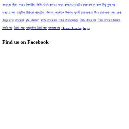
স্বাস্থ্যকর জীবন
স্বাস্থ্য উপকারিতা
লিলির ঔষধি ব্যবহার
বাগান
বাংলাদেশের বাড়ির বাগানের জন্য সহজ কিছু ফুল গাছ
ফসলের_চারা
প্রাকৃতিক চিকিৎসা
প্রাকৃতিক_চিকিৎসা
প্রাকৃতিক_উপাদান
তুলসী
চারা রোপণের টিপস
চারা রোপণ
চারা_রোপণ
গাছের যত্ন
গাছেরচারা
কৃষি_প্রযুক্তি
কাঠের গাছের চারা
ঔষধি গাছের ব্যবহার
ঔষধি গাছের চারা
ঔষধি গাছের উপকারিতা
ঔষধি গাছ
ঔষধি_গাছ
আয়ুর্বেদিক ঔষধি গাছ
আনারস চাষ
Flower Tree Saplings
Find us on Facebook