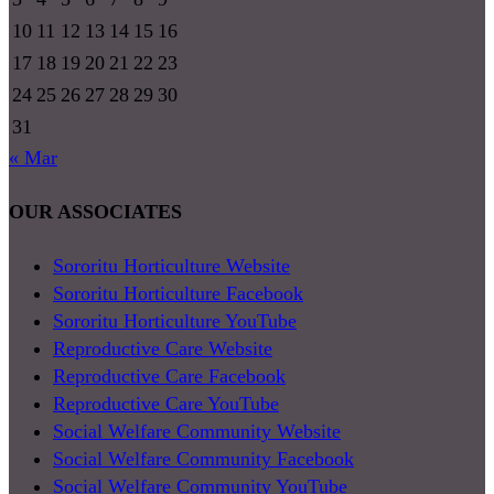
10
11
12
13
14
15
16
17
18
19
20
21
22
23
24
25
26
27
28
29
30
31
« Mar
OUR ASSOCIATES
Sororitu Horticulture Website
Sororitu Horticulture Facebook
Sororitu Horticulture YouTube
Reproductive Care Website
Reproductive Care Facebook
Reproductive Care YouTube
Social Welfare Community Website
Social Welfare Community Facebook
Social Welfare Community YouTube