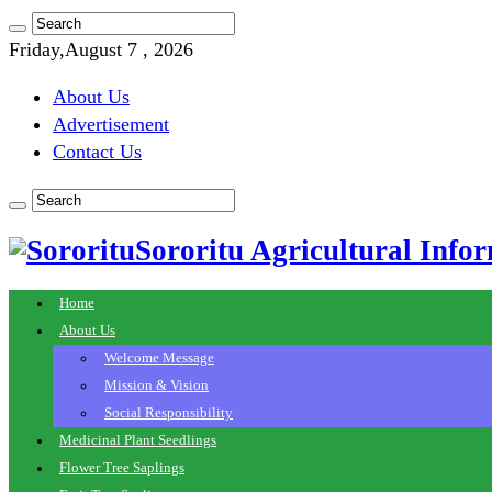
Friday,August 7 , 2026
About Us
Advertisement
Contact Us
Sororitu Agricultural Infor
Home
About Us
Welcome Message
Mission & Vision
Social Responsibility
Medicinal Plant Seedlings
Flower Tree Saplings