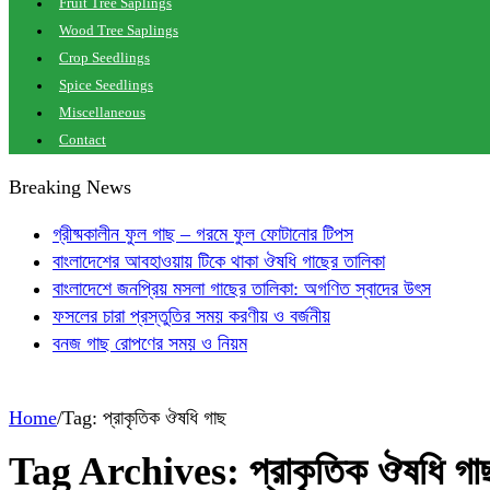
Fruit Tree Saplings
Wood Tree Saplings
Crop Seedlings
Spice Seedlings
Miscellaneous
Contact
Breaking News
গ্রীষ্মকালীন ফুল গাছ – গরমে ফুল ফোটানোর টিপস
বাংলাদেশের আবহাওয়ায় টিকে থাকা ঔষধি গাছের তালিকা
বাংলাদেশে জনপ্রিয় মসলা গাছের তালিকা: অগণিত স্বাদের উৎস
ফসলের চারা প্রস্তুতির সময় করণীয় ও বর্জনীয়
বনজ গাছ রোপণের সময় ও নিয়ম
Home
/
Tag:
প্রাকৃতিক ঔষধি গাছ
Tag Archives:
প্রাকৃতিক ঔষধি গা