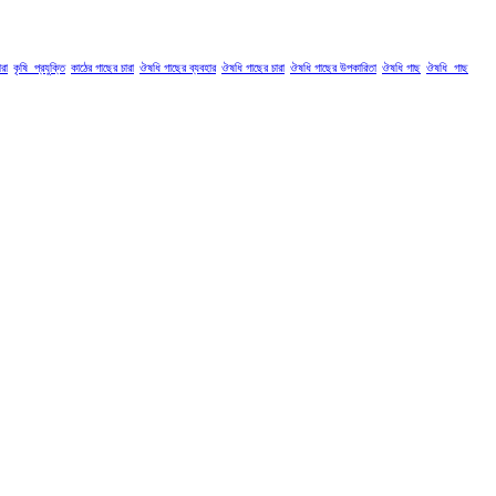
রা
কৃষি_প্রযুক্তি
কাঠের গাছের চারা
ঔষধি গাছের ব্যবহার
ঔষধি গাছের চারা
ঔষধি গাছের উপকারিতা
ঔষধি গাছ
ঔষধি_গাছ