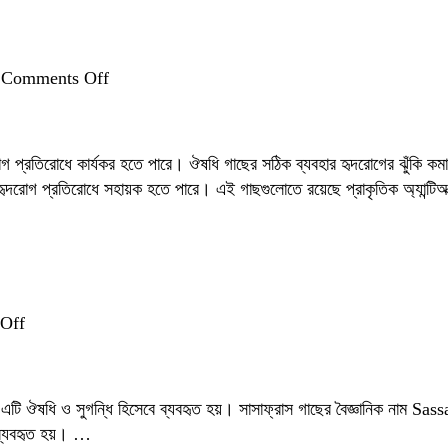
on
Comments Off
হৃদরোগ
প্রতিরোধে
ঔষধি
 প্রতিরোধে কার্যকর হতে পারে। ঔষধি গাছের সঠিক ব্যবহার হৃদরোগের ঝুঁকি কমাত
গাছের
রোগ প্রতিরোধে সহায়ক হতে পারে। এই গাছগুলোতে রয়েছে প্রাকৃতিক অ্যান্টিঅক
গুণাবলি
ও
ব্যবহার
on
Off
সাসাফ্রাস:
প্রাচীন
ঔষধি
। এটি ঔষধি ও সুগন্ধি হিসেবে ব্যবহৃত হয়। সাসাফ্রাস গাছের বৈজ্ঞানিক নাম 
গাছের
 ব্যবহৃত হয়। …
রহস্য