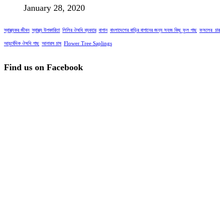
January 28, 2020
স্বাস্থ্যকর জীবন
স্বাস্থ্য উপকারিতা
লিলির ঔষধি ব্যবহার
বাগান
বাংলাদেশের বাড়ির বাগানের জন্য সহজ কিছু ফুল গাছ
ফসলের_চার
আয়ুর্বেদিক ঔষধি গাছ
আনারস চাষ
Flower Tree Saplings
Find us on Facebook