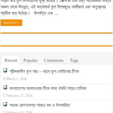
শতাব্দী ধরে ফুল উৎসাহীদের মুগ্ধ করেছে। মেক্সিকো এবং মধ্য আমেরিকার পার্বত্য
বিখ্যাত
অঞ্চল থেকে উদ্ভূত, এই অত্যাশ্চর্য ফুল বিশ্বজুড়ে নমনীয়তা এবং অনুগ্রহের
ফুলের
প্রতীক হয়ে উঠেছে। উৎপত্তি এবং …
রহস্যময়
সৌন্দর্য
Read More »
Recent
Popular
Comments
Tags
গ্রীষ্মকালীন ফুল গাছ – গরমে ফুল ফোটানোর টিপস
March 1, 2026
বাংলাদেশের আবহাওয়ায় টিকে থাকা ঔষধি গাছের তালিকা
February 27, 2026
সহজে রোপণযোগ্য গাছের নাম ও উপকারিতা
February 25, 2026