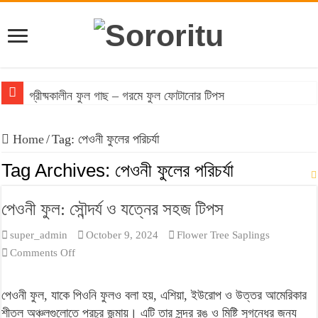
গ্রীষ্মকালীন ফুল গাছ – গরমে ফুল ফোটানোর টিপস
বাংলাদেশের আবহাওয়ায় টিকে থাকা ঔষধি গাছের তালিকা
Home
/
Tag:
পেওনী ফুলের পরিচর্যা
বাংলাদেশে জনপ্রিয় মসলা গাছের তালিকা: অগণিত স্বাদের উৎস
Tag Archives:
পেওনী ফুলের পরিচর্যা
ফসলের চারা প্রস্তুতির সময় করণীয় ও বর্জনীয়
পেওনী ফুল: সৌন্দর্য ও যত্নের সহজ টিপস
বনজ গাছ রোপণের সময় ও নিয়ম
super_admin
October 9, 2024
Flower Tree Saplings
on
Comments Off
পেওনী
ফুল:
পেওনী ফুল, যাকে পিওনি ফুলও বলা হয়, এশিয়া, ইউরোপ ও উত্তর আমেরিকার
সৌন্দর্য
শীতল অঞ্চলগুলোতে প্রচুর জন্মায়। এটি তার সুন্দর রঙ ও মিষ্টি সুগন্ধের জন্য