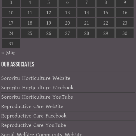
3
4
5
6
7
8
9
10
11
12
13
14
15
16
17
18
19
20
21
22
23
24
25
26
27
28
29
30
31
« Mar
OUR ASSOCIATES
Sororitu Horticulture Website
Sororitu Horticulture Facebook
Sororitu Horticulture YouTube
Reproductive Care Website
Reproductive Care Facebook
Reproductive Care YouTube
Social Welfare Community Website