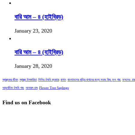
বারি আম – ৪ (হাইব্রিড)
January 23, 2020
বারি আম – ৪ (হাইব্রিড)
January 28, 2020
স্বাস্থ্যকর জীবন
স্বাস্থ্য উপকারিতা
লিলির ঔষধি ব্যবহার
বাগান
বাংলাদেশের বাড়ির বাগানের জন্য সহজ কিছু ফুল গাছ
ফসলের_চার
আয়ুর্বেদিক ঔষধি গাছ
আনারস চাষ
Flower Tree Saplings
Find us on Facebook