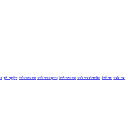
রা
কৃষি_প্রযুক্তি
কাঠের গাছের চারা
ঔষধি গাছের ব্যবহার
ঔষধি গাছের চারা
ঔষধি গাছের উপকারিতা
ঔষধি গাছ
ঔষধি_গাছ