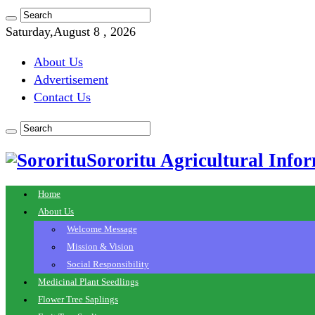
Saturday,August 8 , 2026
About Us
Advertisement
Contact Us
Sororitu Agricultural Infor
Home
About Us
Welcome Message
Mission & Vision
Social Responsibility
Medicinal Plant Seedlings
Flower Tree Saplings