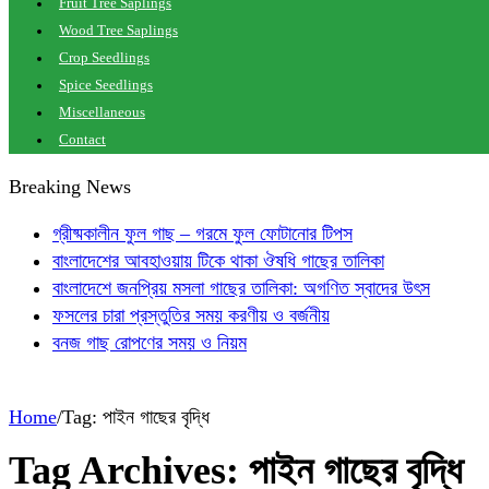
Fruit Tree Saplings
Wood Tree Saplings
Crop Seedlings
Spice Seedlings
Miscellaneous
Contact
Breaking News
গ্রীষ্মকালীন ফুল গাছ – গরমে ফুল ফোটানোর টিপস
বাংলাদেশের আবহাওয়ায় টিকে থাকা ঔষধি গাছের তালিকা
বাংলাদেশে জনপ্রিয় মসলা গাছের তালিকা: অগণিত স্বাদের উৎস
ফসলের চারা প্রস্তুতির সময় করণীয় ও বর্জনীয়
বনজ গাছ রোপণের সময় ও নিয়ম
Home
/
Tag:
পাইন গাছের বৃদ্ধি
Tag Archives:
পাইন গাছের বৃদ্ধি