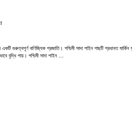
on
f
পশ্চিমী
সাদা
পাইন:
একটি গুরুত্বপূর্ণ বাণিজ্যিক প্রজাতি। পশ্চিমী সাদা পাইন গাছটি প্রধানত মার্কিন
প্রাকৃতিক
ভাবে বৃদ্ধি পায়। পশ্চিমী সাদা পাইন …
সৌন্দর্যের
অপরূপ
রূপ