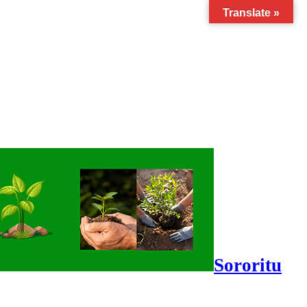
Translate »
Sororitu