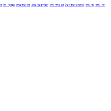
রা
কৃষি_প্রযুক্তি
কাঠের গাছের চারা
ঔষধি গাছের ব্যবহার
ঔষধি গাছের চারা
ঔষধি গাছের উপকারিতা
ঔষধি গাছ
ঔষধি_গাছ