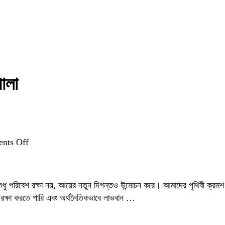
পালা
on
nts Off
কাঠের
গাছের
চারা:
 শুধু পরিবেশ রক্ষা নয়, আয়ের নতুন দিগন্তও উন্মোচন করে। আমাদের পৃথিবী ক্রমশ ব
পরিবেশ
রক্ষা করতে পারি এবং অর্থনৈতিকভাবে লাভবান …
সুরক্ষা
ও