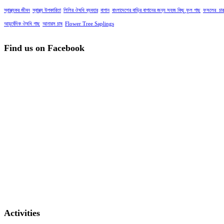
স্বাস্থ্যকর জীবন
স্বাস্থ্য উপকারিতা
লিলির ঔষধি ব্যবহার
বাগান
বাংলাদেশের বাড়ির বাগানের জন্য সহজ কিছু ফুল গাছ
ফসলের_চার
আয়ুর্বেদিক ঔষধি গাছ
আনারস চাষ
Flower Tree Saplings
Find us on Facebook
Activities