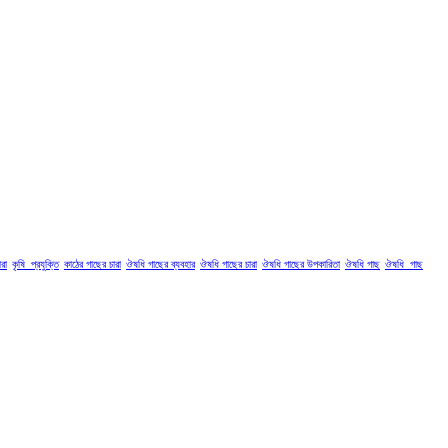
রা
কৃষি_প্রযুক্তি
কাঠের গাছের চারা
ঔষধি গাছের ব্যবহার
ঔষধি গাছের চারা
ঔষধি গাছের উপকারিতা
ঔষধি গাছ
ঔষধি_গাছ