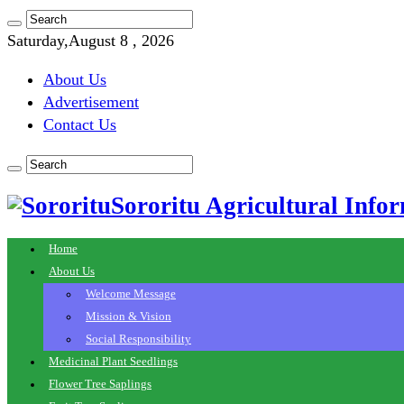
Saturday,August 8 , 2026
About Us
Advertisement
Contact Us
Sororitu Agricultural Infor
Home
About Us
Welcome Message
Mission & Vision
Social Responsibility
Medicinal Plant Seedlings
Flower Tree Saplings