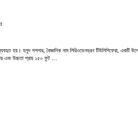
on
f
হলুদ
পপলার:
রোপণ
যবহৃত হয়। হলুদ পপলার, বৈজ্ঞানিক নাম লিরিওডেনড্রন টিউলিপিফেরা, একটি উল্লে
ও
ায় এবং উচ্চতা প্রায় ১৫০ ফুট …
পরিচর্যার
সহজ
পদ্ধতি