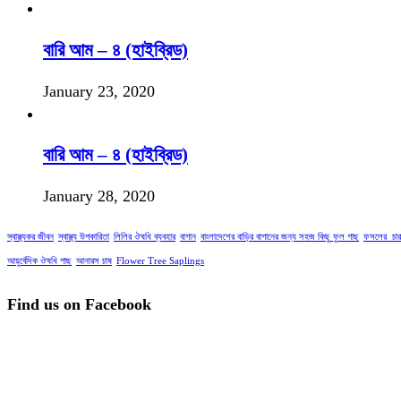
বারি আম – ৪ (হাইব্রিড)
January 23, 2020
বারি আম – ৪ (হাইব্রিড)
January 28, 2020
স্বাস্থ্যকর জীবন
স্বাস্থ্য উপকারিতা
লিলির ঔষধি ব্যবহার
বাগান
বাংলাদেশের বাড়ির বাগানের জন্য সহজ কিছু ফুল গাছ
ফসলের_চার
আয়ুর্বেদিক ঔষধি গাছ
আনারস চাষ
Flower Tree Saplings
Find us on Facebook