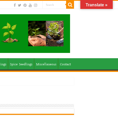
Translate »
lings
Spice Seedlings
Miscellaneous
Contact