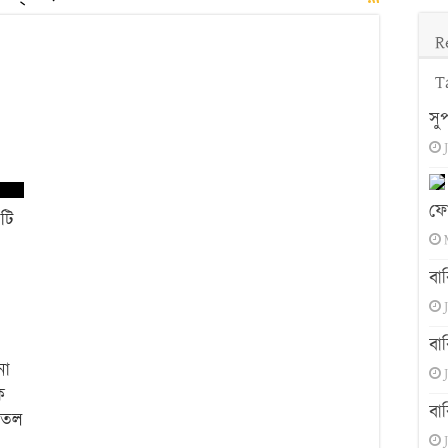
R
T
সু
ফো
এটি
বা
বা
নো
ক
বা
শীতল