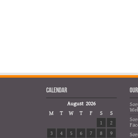
Calendar
OUR
August 2026
Sor
Web
M
T
W
T
F
S
S
Sor
1
2
Fac
3
4
5
6
7
8
9
Sor