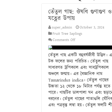
তেঁতুল গাছ: ঔষধি গুণাগুণ ও
যত্নের উপায়
super_admin
October 3, 2024
Fruit Tree Saplings
on
Comments Off
তেঁতুল
গাছ:
তেঁতুল গাছ একটি বহুবর্ষজীবী উদ্ভিদ। 
ঔষধি
টক ফলের জন্য পরিচিত। তেঁতুল গাছ
গুণাগুণ
সাধারণত ট্রপিক্যাল এবং সাবট্রপিক্যাল
ও
অঞ্চলে জন্মায়। এর বৈজ্ঞানিক নাম
যত্নের
Tamarindus indica। তেঁতুল গাছের
উপায়
উচ্চতা ১২ থেকে ১৮ মিটার পর্যন্ত হতে
পারে। গাছটির ডালপালা ঘন এবং ছড়া
ধরনের। তেঁতুল গাছের পাতাগুলি যৌগি
এবং পত্রবৃন্ত লম্বা হয়। তেঁতুল ফলটি 
…