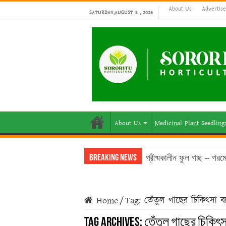
About Us
Advertis
SATURDAY,AUGUST 8 , 2026
About Us
Medicinal Plant Seedling
গ্রীষ্মকালীন ফুল গাছ – গর
Breaking News
Home
/
Tag:
তেঁতুল গাছের চিকিৎসা ব্
Tag Archives:
তেঁতুল গাছের চিকিৎস