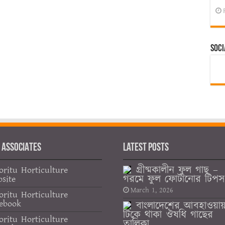
Soci
 ASSOCIATES
Latest Posts
গ্রীষ্মকালীন ফুল গাছ –
oritu Horticulture
গরমে ফুল ফোটানোর টিপস
site
March 1, 2026
oritu Horticulture
ebook
বাংলাদেশের আবহাওয়া
টিকে থাকা ঔষধি গাছের
oritu Horticulture
তালিকা