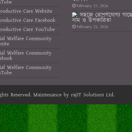
uTube
February 27, 2026
roductive Care Website
সহজে রোপণযোগ্য গাছ
নাম ও উপকারিতা
roductive Care Facebook
February 25, 2026
roductive Care YouTube
ial Welfare Community
site
ial Welfare Community
ebook
ial Welfare Community
uTube
ights Reserved. Maintenance by
rajIT Solutions Ltd.