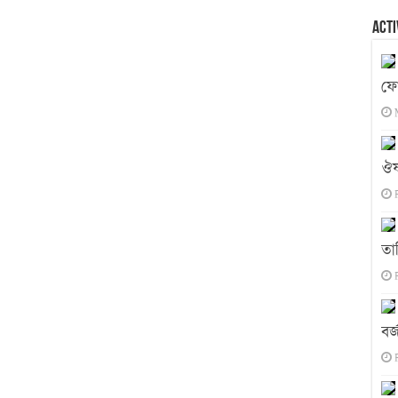
Acti
ফো
ঔষ
তা
বর্